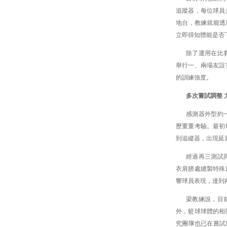
追蹤器，每位球員
地台，教練就能透
立即得知體能是否
除了運用在比
舉行一、兩場友誼
的訓練強度。
多次嘗試調整 
感測器外型約
歷重重考驗。最初
到追縱器，出現延
經過再三測試
衣肩膀處縫製特殊
響球員表現，達到
梁教練說，目
外，籃球球體的相
究團隊也已在嘗試