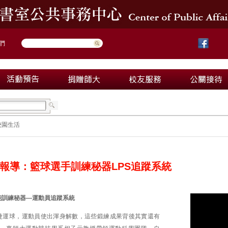
們
校園生活
報導：籃球選手訓練秘器LPS追蹤系統
能訓練秘器—運動員追蹤系統
捷運球，運動員使出渾身解數，這些鍛練成果背後其實還有