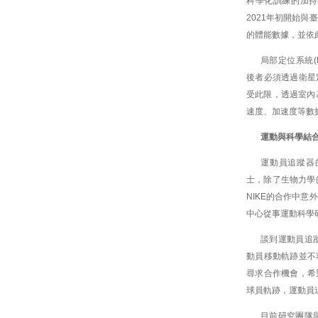
科學化訓練的加持
2021年初開始
的體能數據，並依
局部定位系統(Lo
後者必須透過衛星
受此限，透過室內
速度、加速度等數
運動與科學結合
運動員追蹤器
士，除了生物力學
NIKE的合作中
中心從事運動科學
談到運動員追
動員移動軌跡並不
尋求合作機會，希
球員軌跡，運動員
目前研究團隊