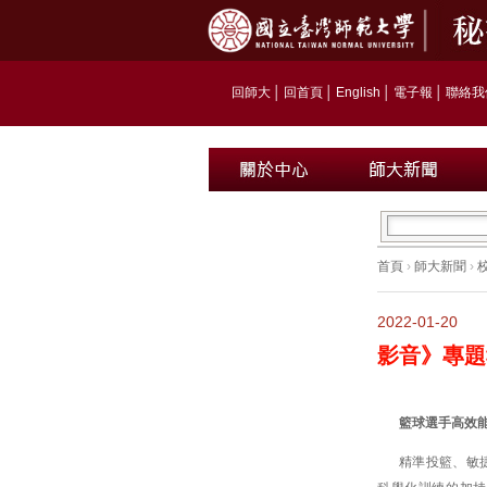
回師大
│
回首頁
│
English
│
電子報
│
聯絡我
首頁
›
師大新聞
›
2022-01-20
影音》專題
籃球選手高效
精準投籃、敏