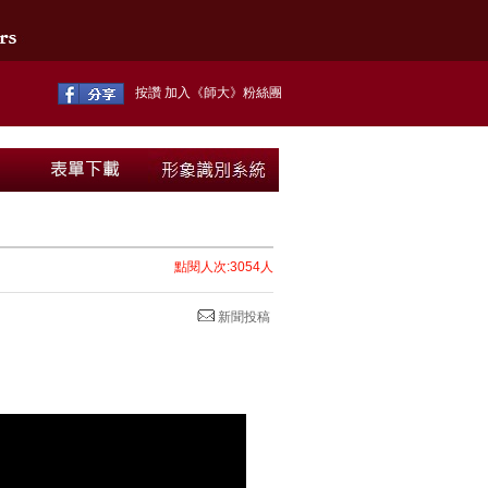
按讚 加入《師大》粉絲團
點閱人次:3054人
新聞投稿