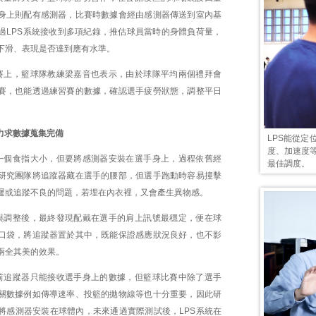
身上則配有感測器，比賽時數據會經由感測器傳送到室內基
過LPS系統接收到多項紀錄，推估球員當時的身體負荷量，
下滑、表現是否達到應有水準。
賽上，籃球隊教練梁嘉音也表示，由於球隊平均兩個禮拜會
賽，也能透過練習賽的數據，確認選手疲勞狀態，調整平日
力求數據蒐集完備
LPS能從
度、加速度
一個食指大小，但要將感測器安裝在選手身上，過程依舊經
最佳調度。
研究團隊將追蹤器藏在選手的腰部，但選手跑動時容易撞擊
遲或追蹤不良的問題，若埋在內衣裡，又會產生異物感。
與調整後，最終發現配戴在選手的肩上訊號最穩定，便在球
口袋，將追蹤器置於其中，既能保證感應狀況良好，也不影
兩全其美的效果。
前追蹤器只能接收選手身上的數據，但籃球比賽中除了選手
關數據例如傳導速率、投籃的拋物線等也十分重要，因此研
將感測器安裝在球體內，未來通過實際測試後，LPS系統在