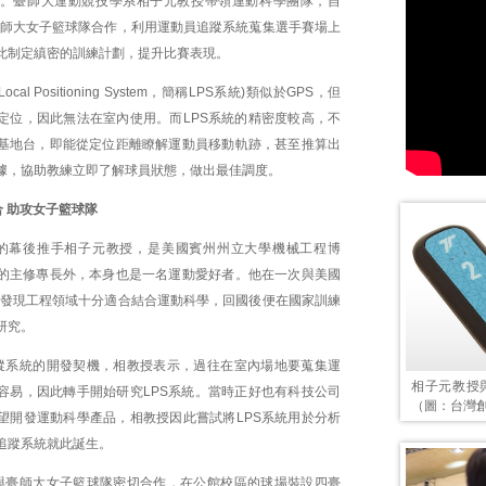
。臺師大運動競技學系相子元教授帶領運動科學團隊，自
與臺師大女子籃球隊合作，利用運動員追蹤系統蒐集選手賽場上
此制定縝密的訓練計劃，提升比賽表現。
cal Positioning System，簡稱LPS系統)類似於GPS，但
定位，因此無法在室內使用。而LPS系統的精密度較高，不
基地台，即能從定位距離瞭解運動員移動軌跡，甚至推算出
據，協助教練立即了解球員狀態，做出最佳調度。
 助攻女子籃球隊
的幕後推手相子元教授，是美國賓州州立大學機械工程博
的主修專長外，本身也是一名運動愛好者。他在一次與美國
意外發現工程領域十分適合結合運動科學，回國後便在國家訓練
研究。
蹤系統的開發契機，相教授表示，過往在室內場地要蒐集運
相子元教授
容易，因此轉手開始研究LPS系統。當時正好也有科技公司
（圖：台灣創
望開發運動科學產品，相教授因此嘗試將LPS系統用於分析
追蹤系統就此誕生。
與臺師大女子籃球隊密切合作，在公館校區的球場裝設四臺