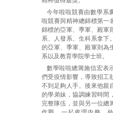
精神值得嘉獎。
今年啦啦競賽由數學系
啦競賽與精神總錦標第一
錦標的亞軍、季軍、殿軍
系、人發系、生科系拿下
的亞軍、季軍、殿軍則為
系以及教育學院學士班。
數學啦啦總籌施信宏表
們受疫情影響，導致招工
不到足夠人手。後來他親
的學弟妹，協調練習時間
完整隊伍，並與另一位總
作戰，一起處理內務、