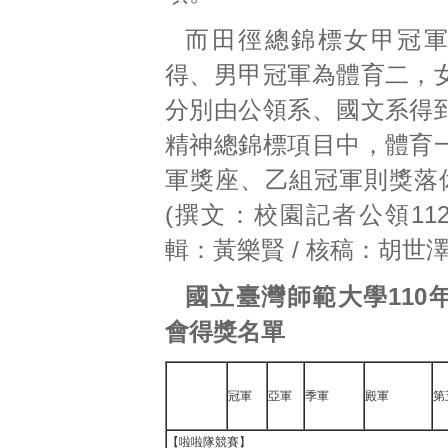
而田徑總錦標女甲冠
得、男甲冠軍為體育二，
分別由公領系、國文系得
精神總錦標項目中，體育
軍獎座、乙組冠軍則獎落休
(撰文：校園記者公領112
輯：黃樂賢 / 核稿：胡世澤
國立臺灣師範大學110
會得獎名單
冠軍
亞軍
季軍
殿軍
第
【啦啦隊競賽】