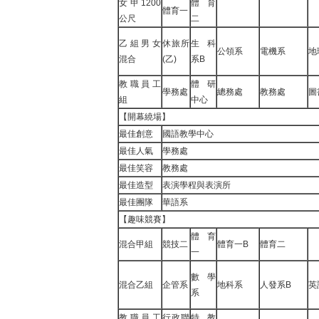
女甲1200
體育
體育一
公尺
二
乙組男女
休旅所
生科
公領系
電機系
地
混合
(乙)
系B
教職員工
體研
學務處
總務處
教務處
圖
組
中心
【開幕繞場】
最佳創意
國語教學中心
最佳人氣
學務處
最佳笑容
教務處
最佳造型
表演學程與表演所
最佳團隊
華語系
【趣味競賽】
體育
混合甲組
競技二
體育一B
體育二
一
數學
混合乙組
企管系
地科系
人發系B
英
系
教職員工
行政聯
特教