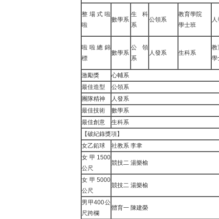
整場式啦
生科
教育學院
數學系
公領系
人
啦
系
學士班
啦啦總錦
公領
教
數學系
人發系
生科系
標
系
學
激勵獎
心輔系
最佳造型
公領系
團隊精神
人發系
最佳技術
數學系
最佳創意
生科系
【破紀錄獎項】
女乙鉛球
社教系 李聿
女甲1500
競技二 湯樂榆
公尺
女甲5000
競技二 湯樂榆
公尺
男甲400公
體育一 陳建榮
尺跨欄