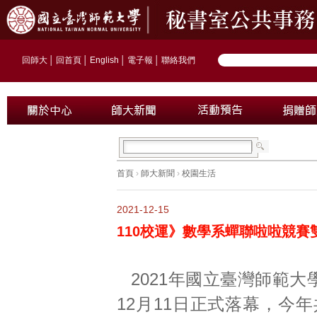
回師大
│
回首頁
│
English
│
電子報
│
聯絡我們
首頁
›
師大新聞
›
校園生活
2021-12-15
110校運》數學系蟬聯啦啦競賽
2021年國立臺灣師範
12月11日正式落幕，今