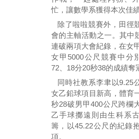
忙，讓數學系獲得本次佳
除了啦啦競賽外，田徑
會的主軸活動之一。其中
連破兩項大會紀錄，在女甲
女甲5000公尺競賽中分
72、18分20秒38的成績奪
同時社教系李聿以9.2
女乙鉛球項目新高，體育一
秒28破男甲400公尺跨
乙手球擲遠則由生科系
籌，以45.22公尺的紀
項。