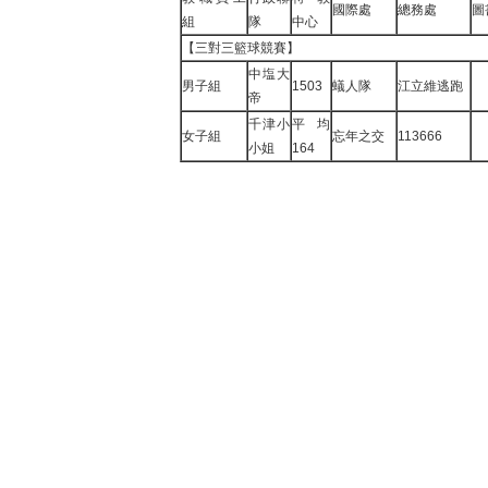
國際處
總務處
圖
組
隊
中心
【三對三籃球競賽】
中塩大
男子組
1503
蟻人隊
江立維逃跑
帝
千津小
平均
女子組
忘年之交
113666
小姐
164