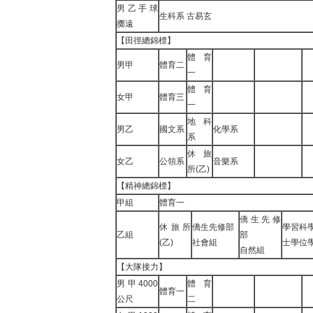
男乙手球
生科系 古易玄
擲遠
【田徑總錦標】
體育
男甲
體育二
一
體育
女甲
體育三
一
地科
男乙
國文系
化學系
系
休旅
女乙
公領系
音樂系
所(乙)
【精神總錦標】
甲組
體育一
僑生先修
休旅所
僑生先修部
學習科
乙組
部
(乙)
社會組
士學位
自然組
【大隊接力】
男甲4000
體育
體育一
公尺
二