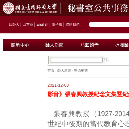
回師大
│
回首頁
│
English
│
電子報
│
聯絡我們
首頁
›
師大新聞
›
學術動態
2021-12-03
影音》張春興教授紀念文集暨紀
張春興教授（1927-20
世紀中後期的當代教育心