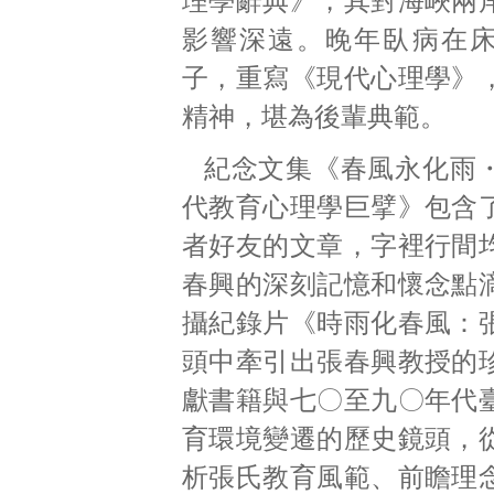
理學辭典》，其對海峽兩
影響深遠。晚年臥病在
子，重寫《現代心理學》
精神，堪為後輩典範。
紀念文集《春風永化雨
代教育心理學巨擘》包含
者好友的文章，字裡行間
春興的深刻記憶和懷念點
攝紀錄片《時雨化春風：
頭中牽引出張春興教授的
獻書籍與七〇至九〇年代
育環境變遷的歷史鏡頭，
析張氏教育風範、前瞻理