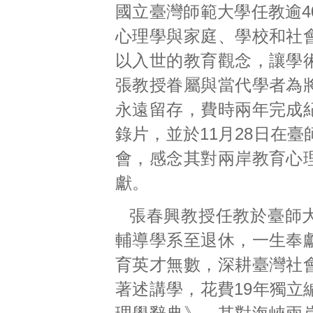
國立臺灣師範大學任教逾4
心理學與家庭、學校和社
以入世的教育觀念，讓學
張教授眷屬與當代學者為
永遠留存，費時兩年完成
錄片，並於11月28日在
會，感念其對兩岸教育心
獻。
張春興教授任教於臺師
輔導學系至退休，一生奉
育英才無數，深耕臺灣社
著述講學，花費19年獨立