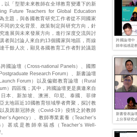
，以「型塑未來教師在全球教育變遷下的新
Future Teachers for Global Education
s）」為主題，與各國教育研究工作者從不同國家
不同的文化背景、政策制定與研究方向，針
究進展與未來發展方向，進行深度交流與討
講者與討論人來自約13個國家與地區，而線
跨國論壇中，菲律
師幸福感是
達千餘人次，顯見各國教育工作者對於議題
論壇（Cross-national Panels）、國際
tgraduate Research Forum）、新書論壇
 Launch Forum）以及偏鄉教育論壇（Rural
n Forum）四區塊；其中，跨國論壇更是廣邀來自
、日本、新加坡、澳洲、印尼、泰國、菲律
亞太地區近10國教育領域學者齊聚，探討教
及因新冠肺炎（Covid-19）疫情之於教師
新書發表論
er’s Agency）、教師專業素養（Teacher’s
上分享研究
ies）甚或是教師幸福感（Teacher’s Well-
響。