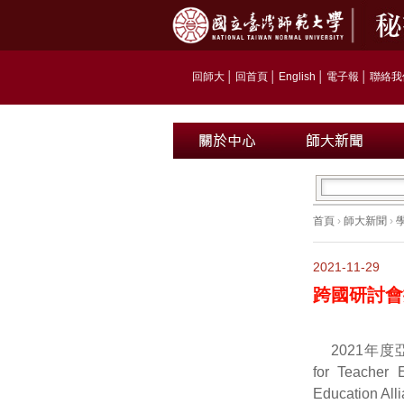
回師大
│
回首頁
│
English
│
電子報
│
聯絡我
首頁
›
師大新聞
›
2021-11-29
跨國研討會
2021年度亞
for Teac
Education