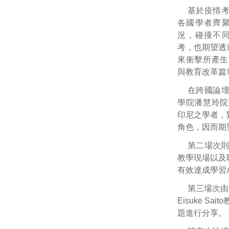
基於疫情
各國學者齊
況，碰撞不
考，也期望透
來衝擊所產生
與教育改革篇
在跨國論
學院潘慧玲院
印尼之學者，
角色，因而期
第二場次
教學現場以及
有效達成學習
第三場次由澳洲蒙
Eisuke 
題進行分享。