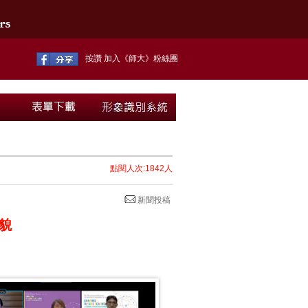
按讚 加入《師大》粉絲團
點閱人次:1842人
新聞投稿
貌