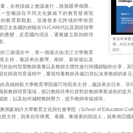
考量，全程採線上會議進行，跳脫疆界侷限，
聚一堂暢談在不同文化脈絡下的教育發展現
同的教育新觀點，並激發多元跨域的學術思
過亞太各國的經驗在VUCA時代以及因疫情帶
的應變，反思國內現況，逐漸建立新的師培
來自菲律賓
章。
壇，向亞太
設計。
壇的三個場次中，第一個場次由淡江大學教育
長主持，邀請來自臺灣、南韓、新加坡以及
對於如何型塑教師素養以及教師主體性進行跨國經驗的分享，其
望在師資培育過程中，重視培養教師具備21世紀未來教師的多元
則由高雄師範大學教育學院楊巧玲院長主持，邀請來自日本、菲
職前教師培育場域，探討教師共學社群對於教師專業成長的提升
成效，以及如何減輕教師壓力，提升教師幸福感等。
納許大學教育文化與社會學院（School of Education Culture & S
Saito教授主持，與來自菲律賓、泰國、柬埔寨的與談人，就東南