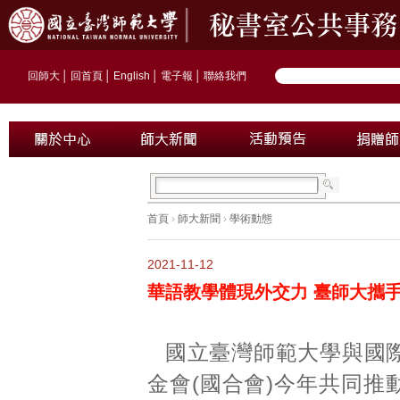
回師大
│
回首頁
│
English
│
電子報
│
聯絡我們
首頁
›
師大新聞
›
學術動態
2021-11-12
華語教學體現外交力 臺師大攜
國立臺灣師範大學與國
金會(國合會)今年共同推