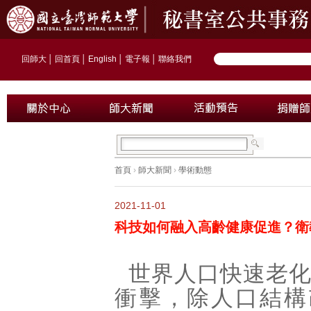
回師大
│
回首頁
│
English
│
電子報
│
聯絡我們
首頁
›
師大新聞
›
學術動態
2021-11-01
科技如何融入高齡健康促進？衛
世界人口快速老
衝擊，除人口結構