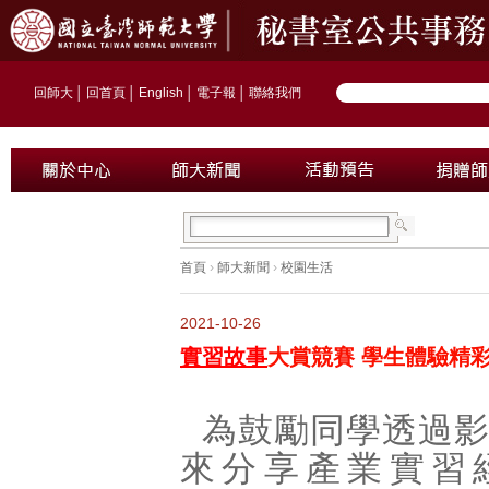
回師大
│
回首頁
│
English
│
電子報
│
聯絡我們
首頁
›
師大新聞
›
校園生活
2021-10-26
實習故事
大賞競賽 學生體驗精
為鼓勵同學透過
來分享產業實習