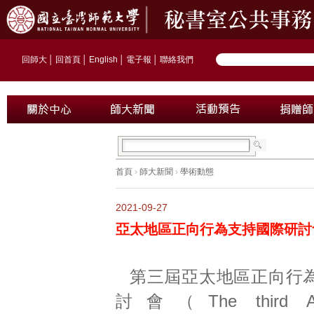
回師大
│
回首頁
│
English
│
電子報
│
聯絡我們
首頁
›
師大新聞
›
學術動態
2021-09-27
亞太地區正向行為支持國際研討
第三屆亞太地區正向行
討會（The third Asia