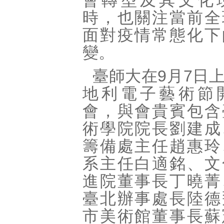
會轉型及其文化
時，也關注當前全
面對疫情常態化下
變。
臺師大在9月7日
地利電子藝術節
會，與會貴賓包含
術學院院長劉建成
籌備處主任趙惠玲
系主任白適銘、文
進院董事長丁曉菁
臺北辦事處長陸德
市美術館董事長蘇