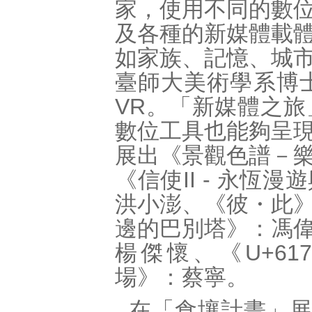
家，使用不同的數
及各種的新媒體載
如家族、記憶、城
臺師大美術學系博士
VR。「新媒體之
數位工具也能夠呈
展出《景觀色譜－
《信使II - 永
洪小澎、《彼・此
邊的巴別塔》：馮
楊傑懷、《U+61
場》：蔡寧。
在「食壤計畫」展區