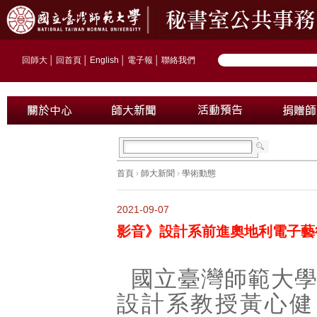
回師大
│
回首頁
│
English
│
電子報
│
聯絡我們
首頁
›
師大新聞
›
學術動態
2021-09-07
影音》設計系前進奧地利電子藝
國立臺灣師範大
設計系教授黃心健