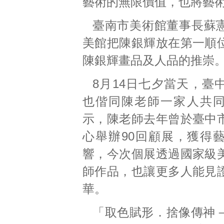
藝術的無限價值，也將藝
臺南市美術館董事長蘇
美館把陳銀輝放在第一順
陳銀輝畫品及人品的推崇
8月14日七夕當天，臺
也偕同陳老師一家人共
示，陳老師去年曾於臺中
心舉辦90回顧展，獲得
響，今次個展透過國家級
師作品，也讓更多人能見
華。
「取色賦形．捨像傳神－