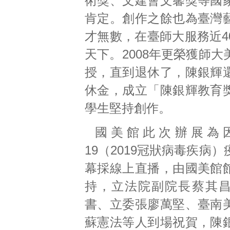
術獎、文建會文馨獎等國
肯定。創作之餘也為臺灣
才無數，在臺師大服務近4
天下。2008年更榮獲師
授，直到退休了，陳銀輝
休金，成立「陳銀輝教育
學生堅持創作。
國美館此次辦展為因應
19（2019冠狀病毒疾病
幕採線上直播，由國美館
持，立法院副院長蔡其
書、立委張廖萬堅、臺南
蘇憲法等人到場祝賀，陳