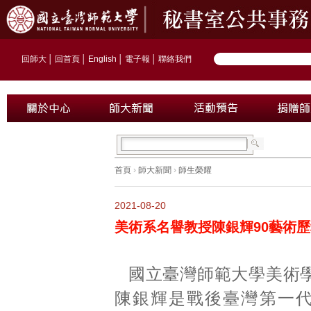
回師大
│
回首頁
│
English
│
電子報
│
聯絡我們
首頁
›
師大新聞
›
師生榮耀
2021-08-20
美術系名譽教授陳銀輝90藝術
國立臺灣師範大學美術
陳銀輝是戰後臺灣第一