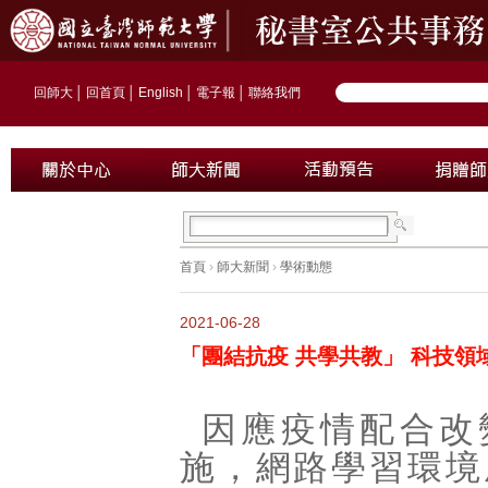
回師大
│
回首頁
│
English
│
電子報
│
聯絡我們
首頁
›
師大新聞
›
學術動態
2021-06-28
「團結抗疫 共學共教」 科技
因應疫情配合改
施，網路學習環境