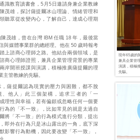
通識教育讀書會，5月5日邀請身兼企業教練
陳茂雄，探討薩提爾冰山理論、情緒管理和
領聽眾從改變內心，了解自己，達成心理期
陳茂雄，曾在台灣 IBM 任職 18 年，最後當
信與媒體事業群的總經理。他在 50 歲時報考
踏上諮商心理師之路。他結合兩個領域，是
現年65歲
諮商心理師證照，兼具企業管理背景的專業
兼具企業管
演講，積極
兩岸開班授課與演講，積極推廣薩提爾的理
先驅。
業主管教練的先驅。
示，薩提爾認為現實的壓力與困難，都不脫
境、他人」此三個架構，追求三者的「一
成理性與幸福，若有偏頗或忽略任何一個要
行為的「不一致」，比如常見的就是太過自
爾將「不一致」的行為模式進行分類，提出
，即外在行為只是冰山露出的一角，底下深
默影響行為動機，因此要改變「不一致」，
始。