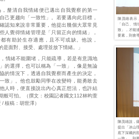
為，釐清自我情緒便已邁出自我覺察的第一
自己更趨向「一致性」。若要邁向此目標，
陳茂雄表示
「自己、情
確認知來說非常重要，他提出幾個大眾常見
致」，才能
些人覺得情緒管理是「只留正向的情緒」，
要素，則會
緒都有助於生存適應，且不可或缺。他說，
的是面對、接受、處理並放下情緒。」
調，情緒不能圍堵，只能疏導，若是有意識地
」的選擇，也可以稱為「一致」，像是無論
協的情況下，透過自我覺察而產生的決定，
一致」。他也鼓勵同學在改變時，能勇敢去
他人時，便直接說出內心真正想法，也許結
期般可怕。（撰文：校園記者國文112林昀萱
賢 / 核稿：胡世澤）
陳茂雄說，
提出「冰山
底下深藏的
一致」，則