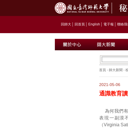
回師大
│
回首頁
│
English
│
電子報
│
聯絡我
首頁
›
師大新聞
›
2021-05-06
通識教育讀
為何我們
表現一副漠
（Virgini