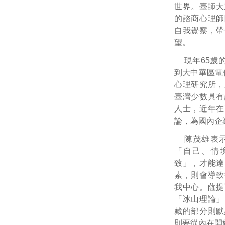
世界。臺師大
的諮商心理師
自我覺察，帶
望。
現年65歲的
到大中華區電
心理研究所，
臺灣少數具有
人士，近年在
論，為國內企
陳茂雄表
「自己、情
致」，才能達
素，則會導致
我中心。薩提
「冰山理論」
藏的部分則默
則要從內在開