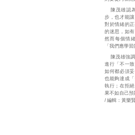
陳茂雄認
步，也才能讓
對於情緒的正
的迷思，如有
然而每個情
「我們應學習
陳茂雄強
進行「不一致
如何都必須妥
也能夠達成「
執行；在拒絕
果不如自己預
/ 編輯：黃樂