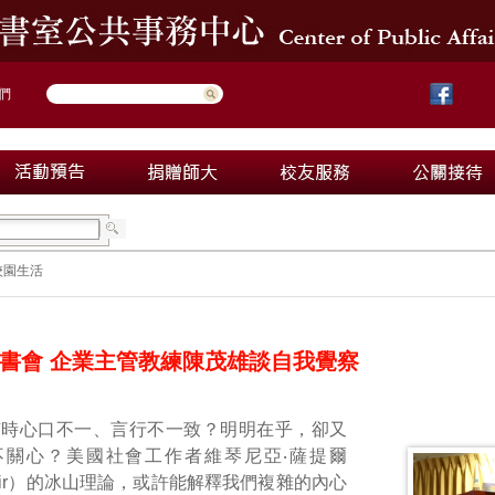
們
校園生活
書會 企業主管教練陳茂雄談自我覺察
有時心口不一、言行不一致？明明在乎，卻又
不關心？美國社會工作者維琴尼亞‧薩提爾
a Satir）的冰山理論，或許能解釋我們複雜的內心