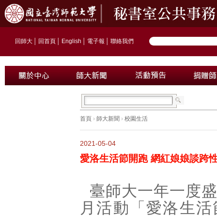
回師大
│
回首頁
│
English
│
電子報
│
聯絡我們
首頁
›
師大新聞
›
校園生活
2021-05-04
愛洛生活節開跑 網紅娘娘談跨
臺師大一年一度
月活動「愛洛生活