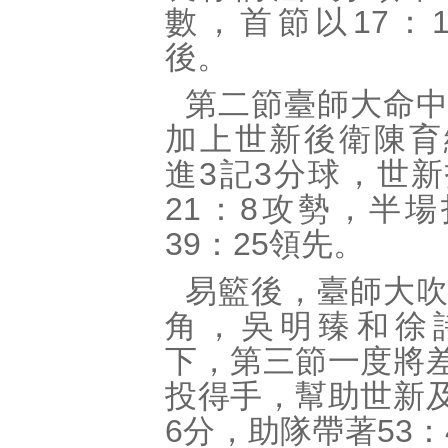
數，首節以17：
後。
第二節臺師大命
加上世新後衛陳育
進3記3分球，世
21：8攻勢，半
39：25領先。
易籃後，臺師大
角，吳明臻和徐
下，第三節一度將
投得手，幫助世新
6分，助隊帶著53