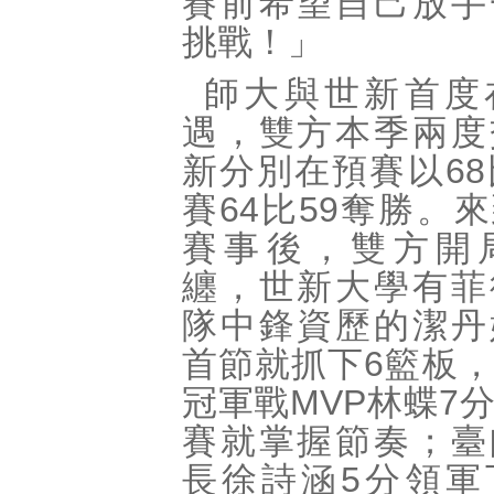
賽前希望自己放手
挑戰！」
師大與世新首度
遇，雙方本季兩度
新分別在預賽以68
賽64比59奪勝。
賽事後，雙方開
纏，世新大學有菲
隊中鋒資歷的潔丹
首節就抓下6籃板
冠軍戰MVP林蝶7
賽就掌握節奏；臺
長徐詩涵5分領軍