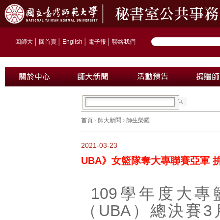
回師大
│
回首頁
│
English
│
電子報
│
聯絡我們
首頁
›
師大新聞
›
師生榮耀
2021-03-23
UBA》女籃隊奪大專聯賽亞軍 
109學年度大
（UBA）總決賽3