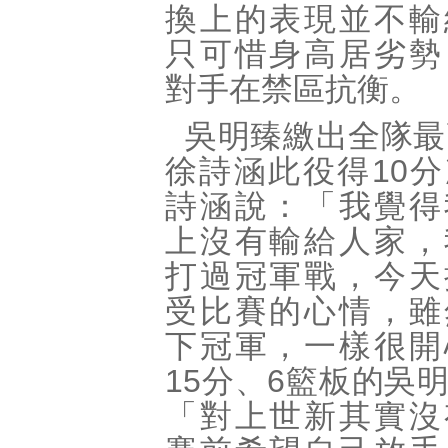
換上的表現並不輸
只可惜身高居劣勢
對手在禁區抗衡。
吳明臻繳出全隊最
徐詩涵此役得10
詩涵說：「我覺得
上沒有輸給人家，
打過冠軍戰，今天
受比賽的心情，雖
下冠軍，一樣很開
15分、6籃板的吳
「對上世新其實沒