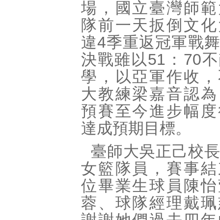
場，國立臺灣師範
隊前一天扳倒文化
違4季重返冠軍戰
決戰雖以51：70
學，以亞軍作收，
大教練梁嘉音認為
預賽至今進步幅度
達成預期目標。
臺師大吳正己校
女籃隊員，賽事結
位畢業生球員陳怡
蓉、球隊經理戴珮