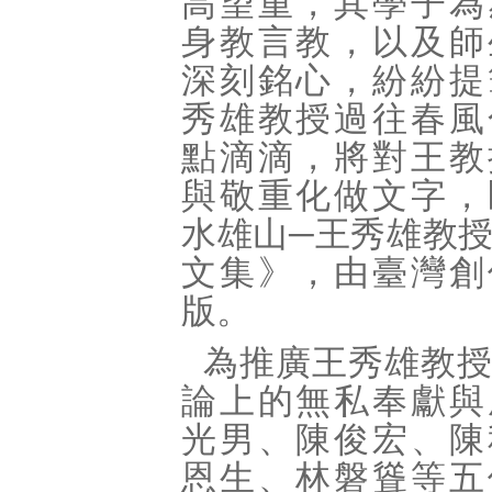
高望重，其學子為
身教言教，以及師
深刻銘心，紛紛提
秀雄教授過往春風
點滴滴，將對王教
與敬重化做文字，
水雄山─王秀雄教
文集》，由臺灣創
版。
為推廣王秀雄教
論上的無私奉獻與
光男、陳俊宏、陳
恩生、林磐聳等五