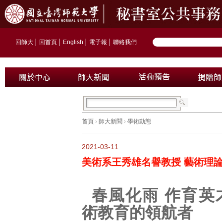
回師大
│
回首頁
│
English
│
電子報
│
聯絡我們
首頁
›
師大新聞
›
學術動態
2021-03-11
美術系王秀雄名譽教授 藝術理
春風化雨 作育英
術教育的領航者