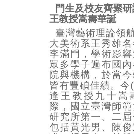
門生及校友齊聚研
王教授嵩壽華誕
臺灣藝術理論領
大美術系王秀雄名
李滿門，學術影響
眾多學子遍布國內
院與機構，於當今
皆有豐碩佳績。今(1
逢王教授九十嵩
際，國立臺灣師範
研究所第一、二屆
包括黃光男、陳俊