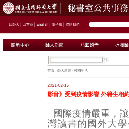
回師大
│
回首頁
│
English
│
電子報
│
聯絡我們
首頁
›
師大新聞
›
校園生活
2021-02-15
影音》受到疫情影響 外籍生相
國際疫情嚴重，
灣讀書的國外大學