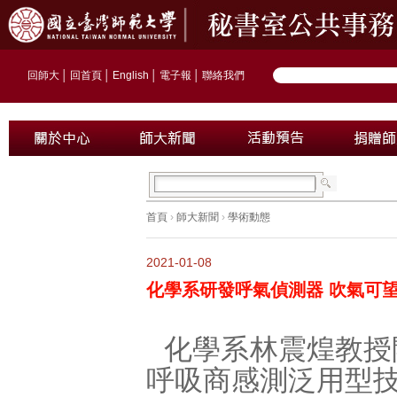
回師大
│
回首頁
│
English
│
電子報
│
聯絡我們
首頁
›
師大新聞
›
學術動態
2021-01-08
化學系研發呼氣偵測器 吹氣可
化學系林震煌教授
呼吸商感測泛用型