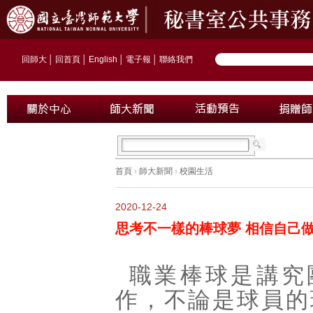
回師大
│
回首頁
│
English
│
電子報
│
聯絡我們
首頁
›
師大新聞
›
校園生活
2020-12-24
思考不一樣的棒球夢 相信自己
職業棒球是講究
作，不論是球員的