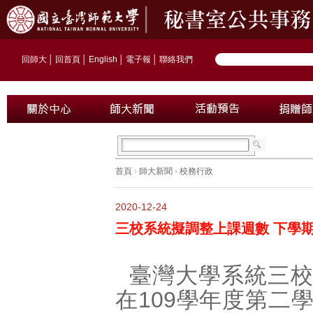
回師大
│
回首頁
│
English
│
電子報
│
聯絡我們
首頁
›
師大新聞
›
校務行政
2020-12-24
三校系統擬調整上課週數 下學期
臺灣大學系統三
在109學年度第二