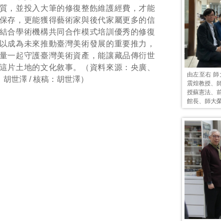
質，並投入大筆的修復整飭維護經費，才能
保存，更能獲得藝術家與後代家屬更多的信
結合學術機構共同合作模式培訓優秀的修復
以成為未來推動臺灣美術發展的重要推力，
量一起守護臺灣美術資產，能讓藏品傳衍世
這片土地的文化敘事。（資料來源：央廣、
由左至右 
輯：胡世澤 / 核稿：胡世澤）
震煌教授、
授蘇憲法、
館長、師大