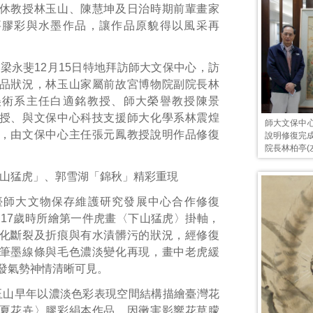
休教授林玉山、陳慧坤及日治時期前輩畫家
要膠彩與水墨作品，讓作品原貌得以風采再
梁永斐12月15日特地拜訪師大文保中心，訪
品狀況，林玉山家屬前故宮博物院副院長林
美術系主任白適銘教授、師大榮譽教授陳景
授、與文保中心科技支援師大化學系林震煌
師大文保中心
，由文保中心主任張元鳳教授說明作品修復
說明修復完
院長林柏亭(
山猛虎」、郭雪湖「錦秋」精彩重現
臺師大文物保存維護研究發展中心合作修復
玉山17歲時所繪第一件虎畫〈下山猛虎〉掛軸，
化斷裂及折痕與有水漬髒污的狀況，經修復
筆墨線條與毛色濃淡變化再現，畫中老虎緩
發氣勢神情清晰可見。
林玉山早年以濃淡色彩表現空間結構描繪臺灣花
夏花卉〉膠彩絹本作品，因黴害影響花草朦