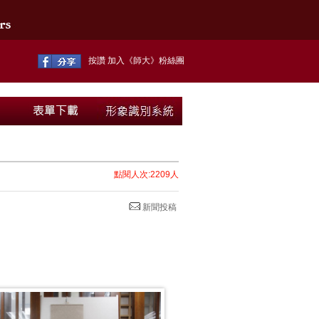
按讚 加入《師大》粉絲團
點閱人次:2209人
新聞投稿