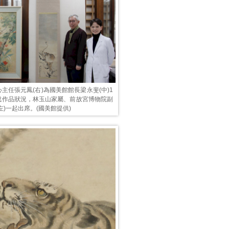
主任張元鳳(右)為國美館館長梁永斐(中)1
成作品狀況，林玉山家屬、前故宮博物院副
左)一起出席。(國美館提供)