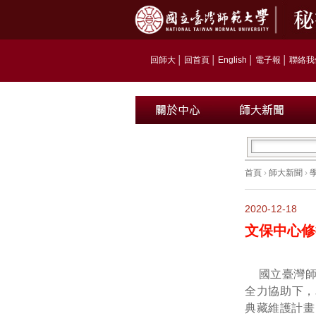
回師大
│
回首頁
│
English
│
電子報
│
聯絡我
首頁
›
師大新聞
›
2020-12-18
文保中心修
國立臺灣
全力協助下，
典藏維護計畫