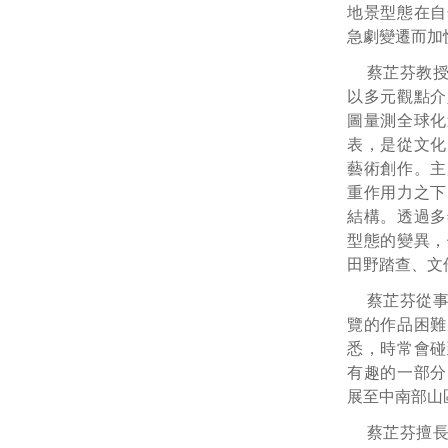
地景型態在自
急劇變遷而加
蔡芷芬教
以多元觀點介
圖量測全球化
表，是從文化
藝術創作。主
重作用力之下
結構。透過多
型態的變異，
田野踏查、文
蔡芷芬從
覽的作品困難
悉，時常會碰
有趣的一部分
展至中南部山
蔡芷芬擅