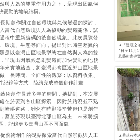
然與人為的雙重作用力之下，呈現出因氣候
快變動的地貌結構。
授長期創作關注自然環境與氣候變遷的探討，
入當代自然環境與人為擾動的變遷關係，試
過程中重新編碼的後自然現象。此次展覽發
、環境、生態等面向，提出對比時空差異的
▲「邊境之域 
4日至11月
題是以臺灣山區地景型態在自然與人為的雙
及藝術家導覽
，呈現出因氣候急劇變遷而加快變動的地貌
年來實地踏查，將臺灣都會區近郊山區地景
做一長時間、全面性的觀察；以資料收集、
件紀錄等方式，陸續完成整個創作計畫。
事藝術創作長達多年的時間，她提到，本次展
處在於要到各山區探索，因對於路況並不熟
到崎嶇道路，雖然有時顯得辛苦但也是創作
，蔡芷芬現以臺灣北部山區為主，未來將擴
區，記錄更多臺灣山區不同面貌。
長從藝術創作的觀點探索當代自然景觀與人工
▲蔡芷芬本