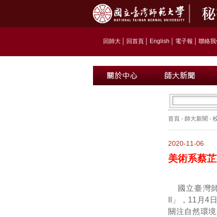
回師大
│
回首頁
│
English
│
電子報
│
聯絡我
首頁
›
師大新聞
›
2020-11-06
美術系蔡芷
國立臺灣
II」，11
關注自然環境