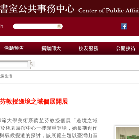
們
校園生活
芬教授邊境之域個展開展
師範大學美術系蔡芷芬教授個展「邊境之域
月4日於桃園展演中心一樓隆重登場，她長期創作
與氣候變遷的探討，該展覽主題以臺灣山區