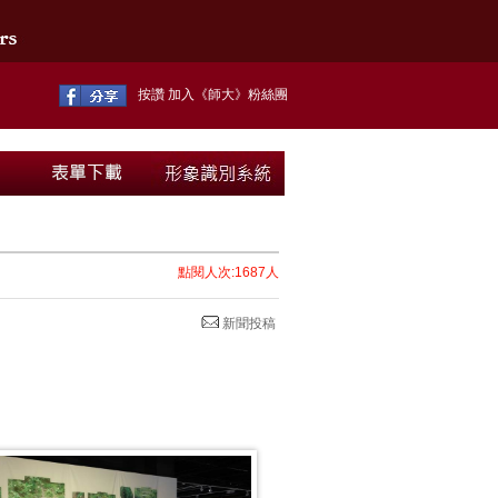
按讚 加入《師大》粉絲團
點閱人次:1687人
新聞投稿