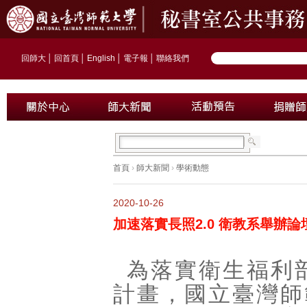
回師大
│
回首頁
│
English
│
電子報
│
聯絡我們
首頁
›
師大新聞
›
學術動態
2020-10-26
加速落實長照2.0 衛教系舉辦
為落實衛生福利部
計畫，國立臺灣師