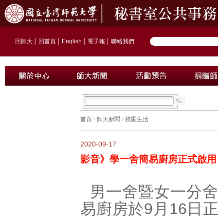
回師大
│
回首頁
│
English
│
電子報
│
聯絡我們
首頁
›
師大新聞
›
校園生活
2020-09-17
影音》學一舍簡易廚房正式啟用
男一舍暨女一分
易廚房於9月16日