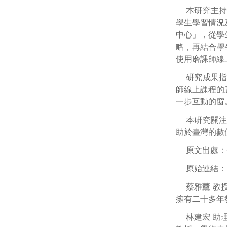
本研究主
學生學習情況
中心」，從學
略，再結合學
使用磨課師線
研究成果
師線上課程的
一步互動的窗
本研究關
助於臺灣的數
原文出處：
原始連結：
蔡雅薰 教
擁有二十多年
林建宏 助