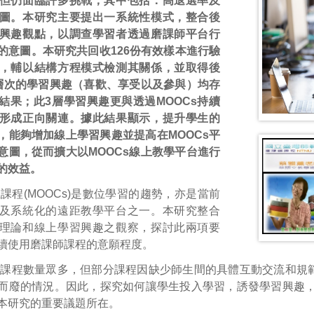
但仍面臨許多挑戰，其中包括：高退選率及
圖。本研究主要提出一系統性模式，整合後
興趣觀點，以調查學習者透過磨課師平台行
的意圖。本研究共回收126份有效樣本進行驗
，輔以結構方程模式檢測其關係，並取得後
層次的學習興趣（喜歡、享受以及參與）均存
結果；此3層學習興趣更與透過MOOCs持續
形成正向關連。據此結果顯示，提升學生的
，能夠增加線上學習興趣並提高在MOOCs平
意圖，從而擴大以MOOCs線上教學平台進行
的效益。
課程(MOOCs)是數位學習的趨勢，亦是當前
及系統化的遠距教學平台之一。本研究整合
理論和線上學習興趣之觀察，探討此兩項要
續使用磨課師課程的意願程度。
上課程數量眾多，但部分課程因缺少師生間的具體互動交流和規
而廢的情況。因此，探究如何讓學生投入學習，誘發學習興趣，
本研究的重要議題所在。