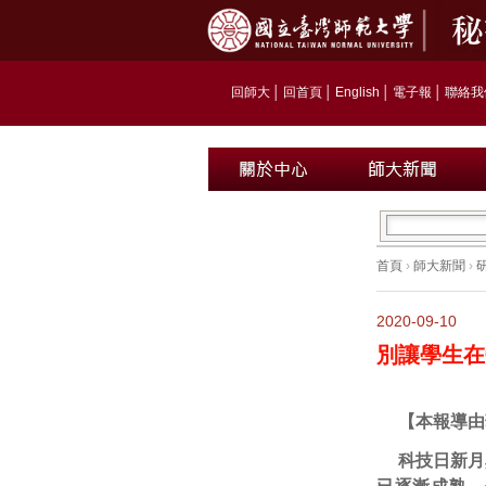
回師大
│
回首頁
│
English
│
電子報
│
聯絡我
首頁
›
師大新聞
›
2020-09-10
別讓學生在
【本報導由
科技日新月