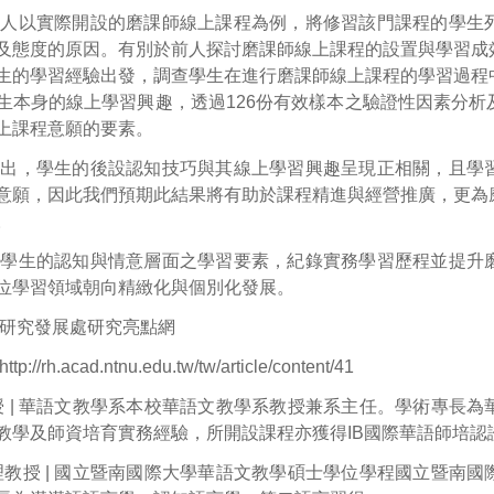
持人以實際開設的磨課師線上課程為例，將修習該門課程的學生
及態度的原因。有別於前人探討磨課師線上課程的設置與學習成
生的學習經驗出發，調查學生在進行磨課師線上課程的學習過程
生本身的線上學習興趣，透過126份有效樣本之驗證性因素分
上課程意願的要素。
指出，學生的後設認知技巧與其線上學習興趣呈現正相關，且學
意願，因此我們預期此結果將有助於課程精進與經營推廣，更為
。
注學生的認知與情意層面之學習要素，紀錄實務學習歷程並提升
位學習領域朝向精緻化與個別化發展。
研究發展處研究亮點網
http://rh.acad.ntnu.edu.tw/tw/article/content/41
授 | 華語文教學系本校華語文教學系教授兼系主任。學術專長
教學及師資培育實務經驗，所開設課程亦獲得IB國際華語師培認
理教授 | 國立暨南國際大學華語文教學碩士學位學程國立暨南