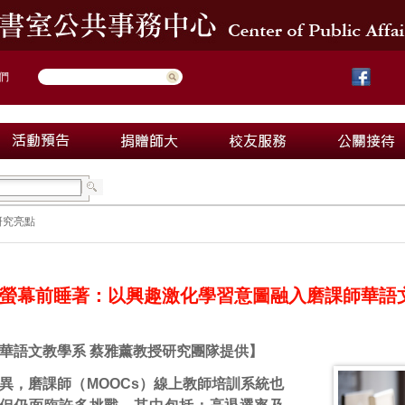
們
研究亮點
螢幕前睡著：以興趣激化學習意圖融入磨課師華語
華語文教學系 蔡雅薰教授研究團隊提供】
異，磨課師（MOOCs）線上教師培訓系統也