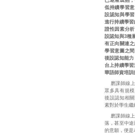
已逐漸成熟，
低持續學習意
設認知與學習
進行持續學習
證性因素分析
設認知與3種
有正向關連之
學習意圖之間
後設認知能力
台上持續學習
華語師資培訓
磨課師線上
眾多具有規模
後設認知相關
素對於學生繼
磨課師線
落，甚至中途
的意願，便是