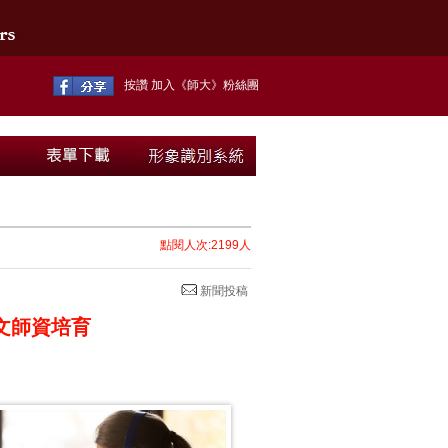
按讚 加入《師大》粉絲團
點閱人次:2199人
新聞投稿
文師資培育