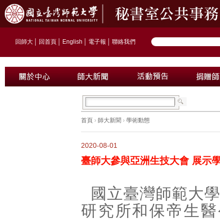
回師大
│
回首頁
│
English
│
電子報
│
聯絡我們
首頁
›
師大新聞
›
學術動態
2020-08-01
臺師大參與亞洲生技大會 展示
國立臺灣師範大
研究所和保帝生醫