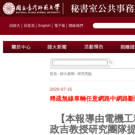
回師大
│
回首頁
│
English
│
電子報
│
聯絡我們
首頁
›
師大新聞
›
研究亮點
2020-07-15
稀疏無線車輛任意網路中網路斷
【本報導由電機工
政吉教授研究團隊