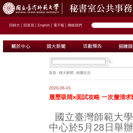
回師大
│
回首頁
│
English
│
電子報
│
聯絡我們
首頁
›
師大新聞
›
校園生活
2020-06-01
履歷吸睛x面試攻略 一次釐清求
國立臺灣師範大
中心於5月28日舉