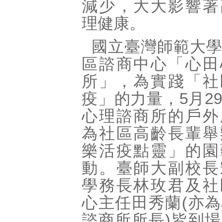
減少，大大影響著
理健康。
國立臺灣師範大
區諮商中心「心田
所」，為實踐「社
疫」的力量，5月2
心理諮商所的戶外
為社區高齡長輩舉
樂活疫點靈」的園
動。臺師大副校長
學務長林玫君及社
心主任田秀蘭(亦
諮商所所長)皆到