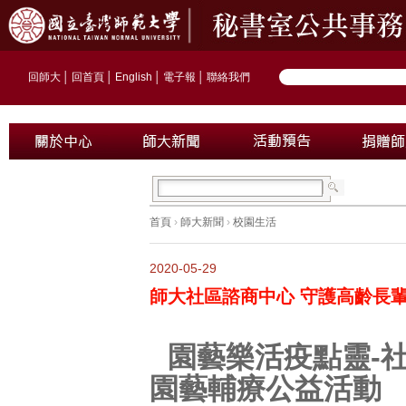
回師大
│
回首頁
│
English
│
電子報
│
聯絡我們
首頁
›
師大新聞
›
校園生活
2020-05-29
師大社區諮商中心 守護高齡長
園藝樂活疫點靈-
園藝輔療公益活動