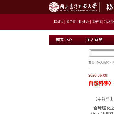
回師大
│
回首頁
│
English
│
電子報
│
聯絡我
首頁
›
師大新聞
›
2020-05-08
自然科學》
【本報導由
全球暖化