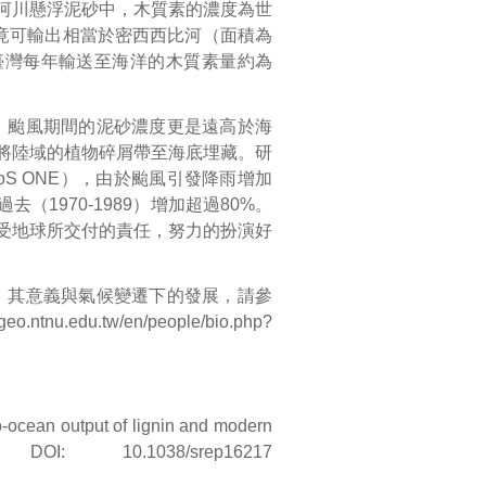
河川懸浮泥砂中，木質素的濃度為世
，竟可輸出相當於密西西比河（面積為
全臺灣每年輸送至海洋的木質素量約為
，颱風期間的泥砂濃度更是遠高於海
將陸域的植物碎屑帶至海底埋藏。研
S ONE），由於颱風引發降雨增加
（1970-1989）增加超過80%。
受地球所交付的責任，努力的扮演好
，其意義與氣候變遷下的發展，請參
.geo.ntnu.edu.tw/en/people/bio.php?
o-ocean output of lignin and modern
DOI: 10.1038/srep16217