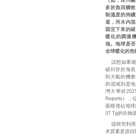
（如：冰川融
多於負回饋效
制溫度的持續
道，河水內混
固定下來的碳
暖化的調適
強。地球是否
全球暖化的危
試想如果
碳封存於海底
到大氣的機會
的流域則是地
灣大學於201
Reports
面積僅佔地球
37 Tg的生
該研究利用
木質素是源自