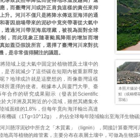
化導致反照率降低而使得地球溫度越高）遠
應，而臺灣河川或許正肩負這樣的責任來抑
上升。河川不僅只是將降水傳送至海洋的通
和著因崩塌帶來的泥砂中竟夾帶著從大氣中
，透過河川帶至海底埋藏，被視為面對全球
機制，而此現象正隨著颱風降雨的增加而增
真如蓋亞假說所言，選擇了臺灣河川來對抗
機，是非常值得關注的議題。
能將陸域上從大氣中固定於植物體及土壤中的
，是否就減少了這些碳在短期內被重新釋放
呢？地球或許就是這麼想的，而像臺灣這樣
球所選擇的使者。根據本人與廈門大學、臺
本照片攝於
5年合作的研究成果顯示（發表於Scientific
鮭（或稱櫻
宗祐）
），位於大洋洲及其附近的小流域，雖然其總集水
陸域面積的1.8%，但每年竟向海洋輸出高達
物源有機碳（1Tg=10^12g），約佔全球每年陸域輸出至海洋生物
河川懸浮泥砂中所含之「木質素」（lignin），間接計算臺灣
陸地高等植物的維管素，主要分布在表層土壤中，可做為生物源