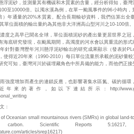
懸浮泥砂，並測量其有機碳和木質素的含量，經分析得知，臺灣
100至10000倍。以濁水溪為例，在單一颱風事件的96小時內
0倍）年通量的20%木質素。配合長期輸砂資料，我們估算出
7 Gg，其單位面積的輸出量約為其他非大洋洲高山型河川之10-100倍。
砂濃度之高早已聞名全球，單位面積泥砂的產出量更居世界之冠
有海底研究發現，在颱風期間，高濁度的河水會以異重流的形式
15年針對臺灣歷年河川懸浮泥砂輸出的研究成果顯示（發表於PLo
使得近20年來（1990-2010）每日單位流量所承載的泥砂量較過去
研究可知，臺灣河川於碳埋藏角色中所具備的能力，而他們正接
降雨強度增加而產生的連鎖反應，也影響著集水區氮、碳的循環
近年來的著作，如以下連結所示：
http://www
onal_writing
文：
of Oceanian small mountainous rivers (SMRs) in global land-t
ic carbon. Scientific Reports 5:16217, 
ature.com/articles/srep16217
)