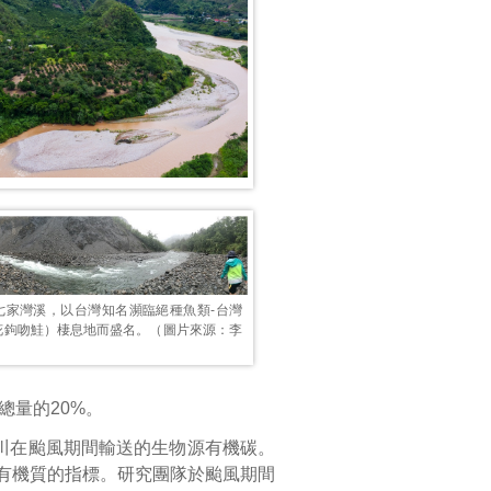
七家灣溪，以台灣知名瀕臨絕種魚類-台灣
花鉤吻鮭）棲息地而盛名。（圖片來源：李
碳總量的20%。
河川在颱風期間輸送的生物源有機碳。
有機質的指標。研究團隊於颱風期間