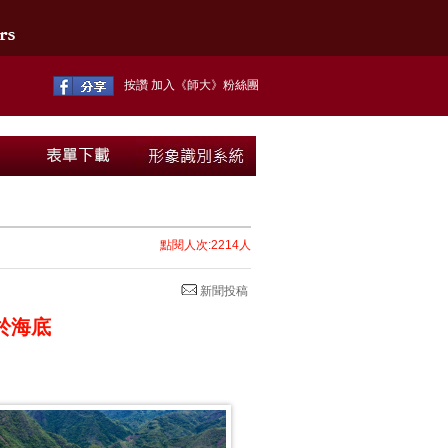
按讚 加入《師大》粉絲團
點閱人次:2214人
新聞投稿
於海底