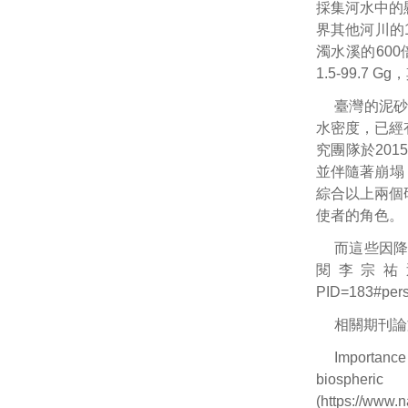
採集河水中的
界其他河川的
濁水溪的60
1.5-99.
臺灣的泥
水密度，已經
究團隊於20
並伴隨著崩塌，
綜合以上兩個
使者的角色。
而這些因
閱李宗祐
PID=183#pers
相關期刊論
Importance 
biospher
(
https://www.n