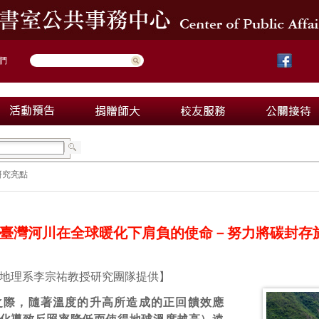
們
研究亮點
臺灣河川在全球暖化下肩負的使命－努力將碳封存
地理系李宗祐教授研究團隊提供】
之際，隨著溫度的升高所造成的正回饋效應