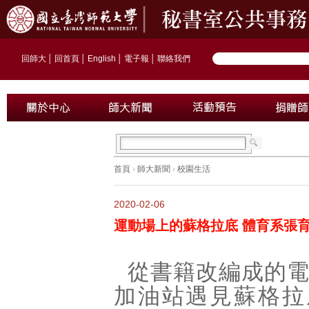
回師大
│
回首頁
│
English
│
電子報
│
聯絡我們
首頁
›
師大新聞
›
校園生活
2020-02-06
運動場上的蘇格拉底 體育系張
從書籍改編成的
加油站遇見蘇格拉