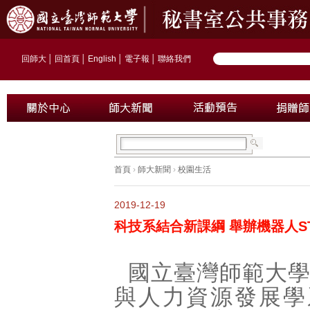
回師大
│
回首頁
│
English
│
電子報
│
聯絡我們
首頁
›
師大新聞
›
校園生活
2019-12-19
科技系結合新課綱 舉辦機器人S
國立臺灣師範大
與人力資源發展學