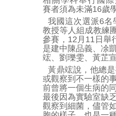
相關學科舉行國際
賽者須為未滿16歲
我國這次選派6名
教授等人組成教練團
參賽，12月11日
是建中陳品義、凃
竤、劉瓅雯、黃芷
黃鼎竤說，他總是
或觀察到不一樣的
前曾將一個生病的
最後因為實驗室缺
觀察到細菌，儘管
胞的樣子，也是一