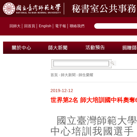
回師大
│
回首頁
│
English
│
電子報
│
聯絡我們
首頁
›
師大新聞
›
師生榮耀
2019-12-12
世界第2名 師大培訓國中科奧奪
國立臺灣師範大
中心培訓我國選手，