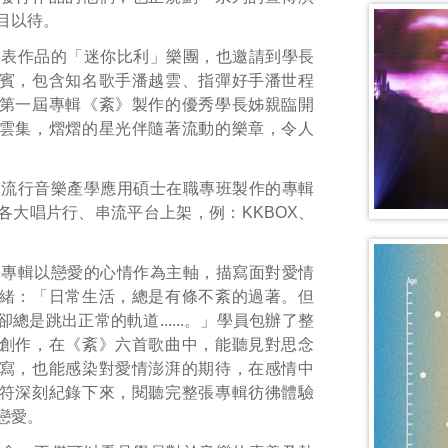
目以待。
發表作品的「迷你比利」樂團，也邀請到學長
賓，包含知名歌手潘越雲、指彈好手潘世程
第一屆專輯《紊》製作的優秀學長姊親臨開
雲集，熠熠的星光伴隨著流動的樂章，令人
大流行音樂產學應用碩士在職專班製作的專輯
各大唱片行、串流平台上架，例：KKBOX、
張專輯以戀愛的心情作為主軸，描寫面對愛情
緒：「日常生活，總是有條不紊的過著。但
總是跳出正常的軌道......。」學員包辦了整
創作，在《紊》六首歌曲中，能聽見對思念
寫，也能感染對愛情澎湃的期待，在感情中
符深刻紀錄下來，閱聽完整張專輯彷彿體驗
戀愛。