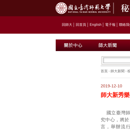
回師大
│
回首頁
│
English
│
電子報
│
聯絡我
首頁
›
師大新聞
›
2019-12-10
師大新秀樂
國立臺灣
究中心，將於
言，舉辦流