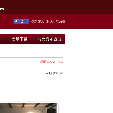
按讚 加入《師大》粉絲團
點閱人次:2117人
新聞投稿