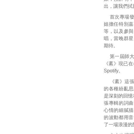
出，讓我們拭
首次專場
姐擔任特別嘉
等，以及參與
唱，當晚群星
期待。
第一屆師
《紊》現已在
Spotify。
《紊》這
的各種紛亂思
是深刻的回憶卻
張專輯的詞曲
心情的細膩描
的波動都用音
了一場浪漫的