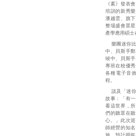
《紊》發表會
培訓的新秀樂
潘越雲、旗下
整場盛會眾星
產學應用碩士
樂團迷你
中、貝斯手鄭
竣中、貝斯手
專班在校優秀
各種電子音
程。
談及「迷
故事：「有一
看這世界，所
們的聽眾在聽
心。」此次巡
師經營的知名
旅，預計明年