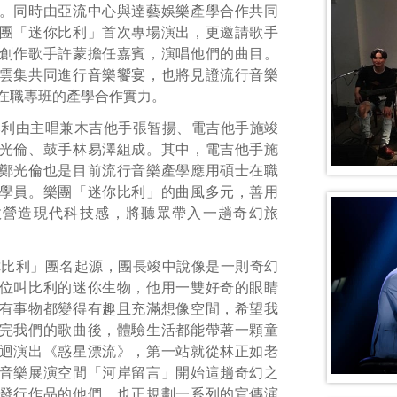
。同時由亞流中心與達藝娛樂產學合作共同
團「迷你比利」首次專場演出，更邀請歌手
創作歌手許蒙擔任嘉賓，演唱他們的曲目。
雲集共同進行音樂饗宴，也將見證流行音樂
在職專班的產學合作實力。
比利由主唱兼木吉他手張智揚、電吉他手施竣
光倫、鼓手林易澤組成。其中，電吉他手施
鄭光倫也是目前流行音樂產學應用碩士在職
學員。樂團「迷你比利」的曲風多元，善用
效營造現代科技感，將聽眾帶入一趟奇幻旅
你比利」團名起源，團長竣中說像是一則奇幻
位叫比利的迷你生物，他用一雙好奇的眼睛
有事物都變得有趣且充滿想像空間，希望我
完我們的歌曲後，體驗生活都能帶著一顆童
迴演出《惑星漂流》，第一站就從林正如老
音樂展演空間「河岸留言」開始這趟奇幻之
發行作品的他們，也正規劃一系列的宣傳演