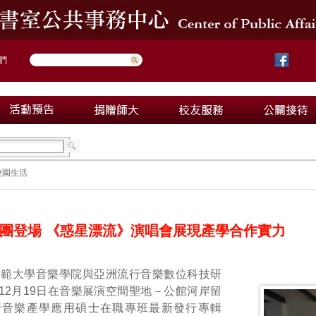
們
校園生活
團登場 《惑星漂流》演唱會展現產學合作實力
師範大學音樂學院與亞洲流行音樂數位科技研
12月19日在音樂展演空間聖地－公館河岸留
行音樂產學應用碩士在職專班最新發行專輯