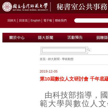
回師大
│
回首頁
│
English
│
電子報
│
聯絡我們
首頁
›
師大新聞
›
學術動態
2019-12-05
第10屆數位人文研討會 千年底
由科技部指導，
範大學與數位人文