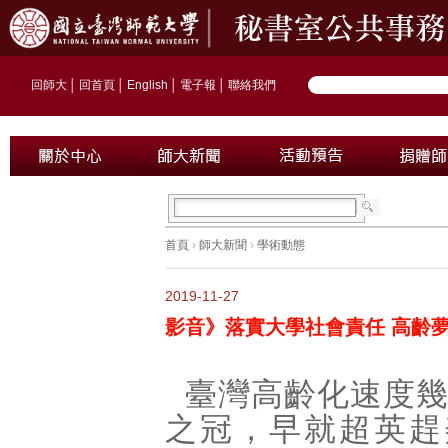
回師大
│
回首頁
│
English
│
電子報
│
聯絡我們
首頁
›
師大新聞
›
學術動態
2019-11-27
影音》落實大學社會責任 高齡
臺灣高齡化速度
之冠，早就超英趕