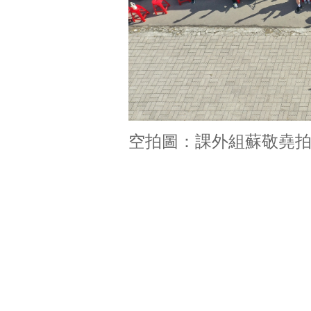
空拍圖：課外組蘇敬堯