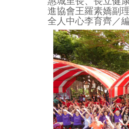
惠城里長、長立健
進協會王羅素嬌副
全人中心李育齊／