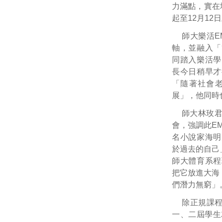
力滿點，實在
起至12月1
師大樂活E
軸，並融入「
同踏入樂活學
長今日稍早才
「隨著社會
展」，他同時
師大林玫
會，強調此E
名小說家海明
於過去的自己
師大體育系程
把它放進大海
們潛力無窮」
除正規課程
一、二屆學生