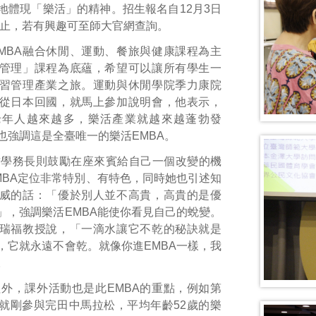
地體現「樂活」的精神。招生報名自12月3日
2日止，若有興趣可至師大官網查詢。
MBA融合休閒、運動、餐旅與健康課程為主
管理」課程為底蘊，希望可以讓所有學生一
習管理產業之旅。運動與休閒學院季力康院
從日本回國，就馬上參加說明會，他表示，
老年人越來越多，樂活產業就越來越蓬勃發
也強調這是全臺唯一的樂活EMBA。
君學務長則鼓勵在座來賓給自己一個改變的機
MBA定位非常特別、有特色，同時她也引述知
威的話：「優於別人並不高貴，高貴的是優
」，強調樂活EMBA能使你看見自己的蛻變。
瑞福教授說，「一滴水讓它不乾的秘訣就是
，它就永遠不會乾。就像你進EMBA一樣，我
。
外，課外活動也是此EMBA的重點，例如第
就剛參與完田中馬拉松，平均年齡52歲的樂