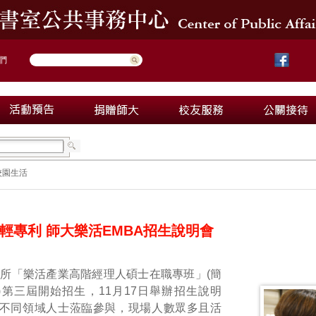
們
校園生活
輕專利 師大樂活EMBA招生說明會
所「樂活產業高階經理人碩士在職專班」(簡
A)第三屆開始招生，11月17日舉辦招生說明
不同領域人士蒞臨參與，現場人數眾多且活