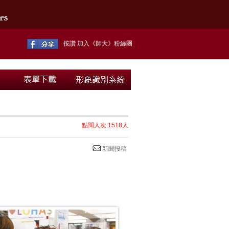
按讚 加入《師大》粉絲團
點閱人次:1518人
新聞投稿