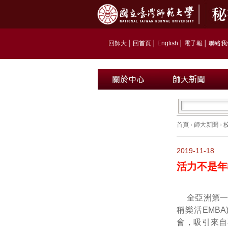
回師大
│
回首頁
│
English
│
電子報
│
聯絡我
首頁
›
師大新聞
›
2019-11-18
活力不是年
全亞洲第一
稱樂活EMB
會，吸引來自