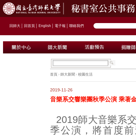
回師大
│
回首頁
│
English
│
電子報
│
聯絡我們
首頁
›
師大新聞
›
校園生活
2019-11-26
音樂系交響樂團秋季公演 乘著
2019師大音樂系
季公演，將首度前