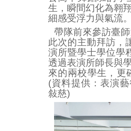
生，瞬間幻化為翱
細感受浮力與氣流
帶隊前來參訪臺師
此次的主動拜訪，讓
演所暨學士學位學程
透過表演所師長與
來的兩校學生，更
(資料提供：表演藝術
敍慈)