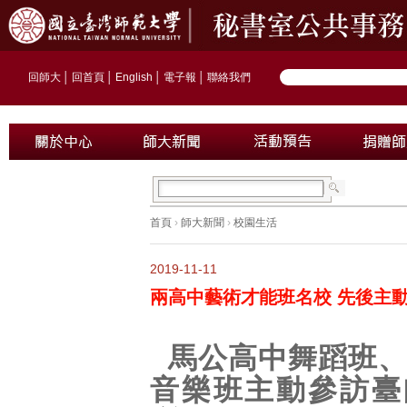
回師大
│
回首頁
│
English
│
電子報
│
聯絡我們
首頁
›
師大新聞
›
校園生活
2019-11-11
兩高中藝術才能班名校 先後主
馬公高中舞蹈班
音樂班主動參訪臺