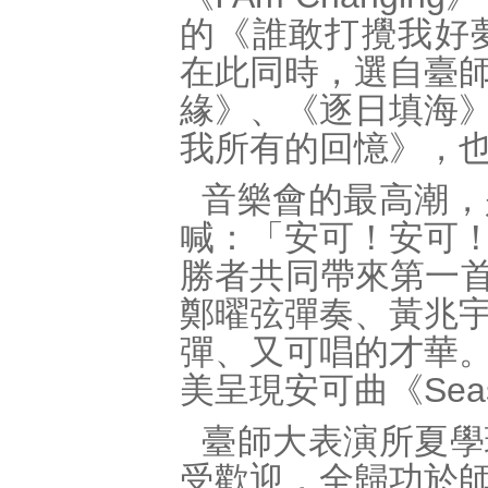
的《誰敢打攪我好夢
在此同時，選自臺
緣》、《逐日填海
我所有的回憶》，
音樂會的最高潮，
喊：「安可！安可
勝者共同帶來第一首安可
鄭曜弦彈奏、黃兆
彈、又可唱的才華
美呈現安可曲《Seas
臺師大表演所夏學
受歡迎，全歸功於