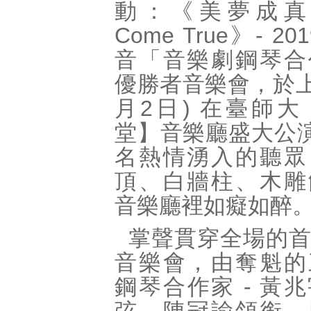
動：《美夢成真 D
Come True》- 2
音「音樂劇鋼琴合
優勝者音樂會，於上週
月2日) 在臺師
堂】音樂廳盛大公演
名熱情湧入的聽眾
頂、白牆柱、木雕
音樂廳裡如癡如醉
掌聲貫穿全場的
音樂會，由奪魁的
鋼琴合作家 - 黃