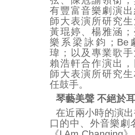
弦、陳冠諭領銜，
有豐富音樂劇演出
師大表演所研究生
黃琨婷、楊雅涵；
樂系梁詠鈞；Be
瑋；以及專業歌手
賴浩軒合作演出，
師大表演所研究生
任鼓手。
琴藝美聲 不絕於
在近兩小時的演出
口的中、外音樂劇
《I Am Chang