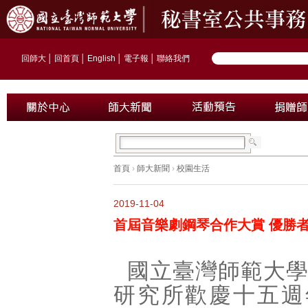
回師大
│
回首頁
│
English
│
電子報
│
聯絡我們
首頁
›
師大新聞
›
校園生活
2019-11-04
首屆音樂劇鋼琴合作大賞 優勝
國立臺灣師範大
研究所歡慶十五週