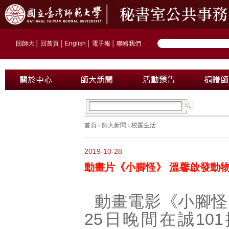
回師大
│
回首頁
│
English
│
電子報
│
聯絡我們
首頁
›
師大新聞
›
校園生活
2019-10-28
動畫片《小腳怪》 溫馨啟發動
動畫電影《小腳怪
25日晚間在誠10