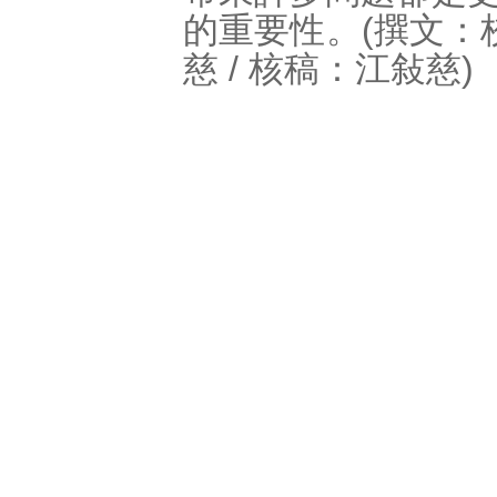
的重要性。(撰文：校
慈 / 核稿：江敍慈)