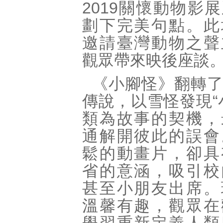
2019關懷動物影
劃下完美句點。此
邀請臺灣動物之聲
觀眾帶來映後座談
《小腳怪》翻轉
傳說，以雪怪發現“
類為故事的契機，
通解開彼此的誤會
鬆的動畫片，卻具
省的意涵，吸引校
甚至小朋友出席。
溫馨有趣，觀眾在