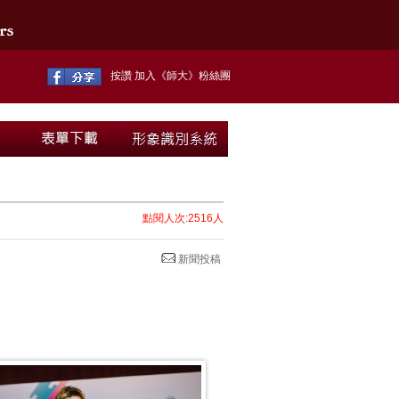
按讚 加入《師大》粉絲團
點閱人次:2516人
新聞投稿