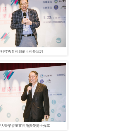
與科技教育司郭伯臣司長致詞
辦人暨榮譽董事長施振榮博士分享