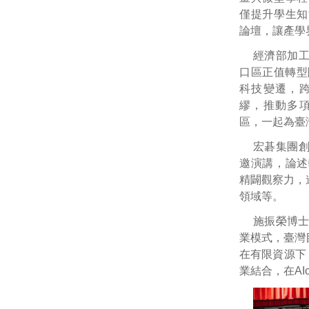
僅提升學生知
論壇，讓產學
經濟部加
口區正值轉型
科技變遷，
繆，推動多
區，一起為臺
宏碁集團
邀演講，論述
精闢觀察力，
領域等。
施振榮博
業模式，臺灣
在有限資源下
業結合，在AI