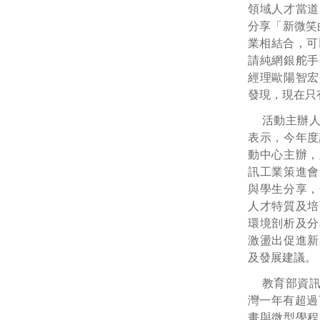
領域人才當道
分享「新微笑
業相結合，可
請純網銀舵手
經理歐陽智宏
發現，現在只
活動主辦
表示，今年度
動中心主辦，
訊工業策進會
與學生分享，
人才特質及培
環境剖析及分
激盪出促進新
及發展建議。
教育部資
灣一年有超過
畫與微型學程