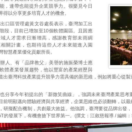
能，連帶也能提升企業競爭力。很樂見今日
界得以分享更多培育人才的機會。
工出口區管理處黃文谷處長表示，臺灣加工出
階段，目前已增加至10個軟體園區。且因應
跨域人才需求日漸增高，感謝教育部未雨綢
項相關計畫，也期待這些人才未來能進入園
灣智慧產業優化貢獻所長。
創辦人、有「品牌教父」美譽的施振榮博士應
軟體產業發展趨勢，他以豐富的產業經歷與
道出臺灣科技產業提升競爭力需具備的新思維，例如將重心從製
士也分享今年初提出的「新微笑曲線」，強調未來臺灣產業思考
目前明顯邁向體驗經濟與共享經濟，企業思維也必須翻轉，以最
，研擬配合機制，共創最大效益。他強調，臺灣要從品牌出發，
oT的發展下，有機會搶下世界第一。(撰文：江敘慈報導 / 編輯：胡