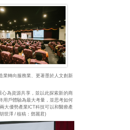
造業轉向服務業、更著墨於人文創新
重心為資源共享，並以此探索新的商
終用戶體驗為最大考量，並思考如何
兩大優勢產業ICT科技可以和醫療產
世澤 / 核稿：鄧麗君)