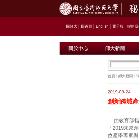
回師大
│
回首頁
│
English
│
電子報
│
聯絡我
首頁
›
師大新聞
›
2019-09-24
創新跨域產
由教育部
「2019未來
位產學專家與