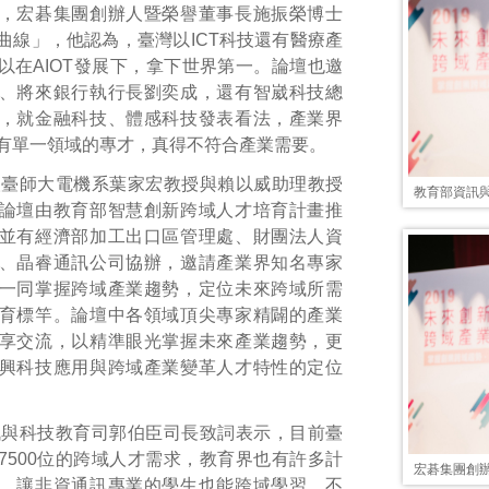
，宏碁集團創辦人暨榮譽董事長施振榮博士
曲線」，他認為，臺灣以ICT科技還有醫療產
以在AIOT發展下，拿下世界第一。論壇也邀
、將來銀行執行長劉奕成，還有智崴科技總
，就金融科技、體感科技發表看法，產業界
有單一領域的專才，真得不符合產業需要。
人臺師大電機系葉家宏教授與賴以威助理教授
教育部資訊
論壇由教育部智慧創新跨域人才培育計畫推
並有經濟部加工出口區管理處、財團法人資
、晶睿通訊公司協辦，邀請產業界知名專家
一同掌握跨域產業趨勢，定位未來跨域所需
育標竿。論壇中各領域頂尖專家精闢的產業
享交流，以精準眼光掌握未來產業趨勢，更
興科技應用與跨域產業變革人才特性的定位
訊與科技教育司郭伯臣司長致詞表示，目前臺
7500位的跨域人才需求，教育界也有許多計
宏碁集團創
，讓非資通訊專業的學生也能跨域學習，不