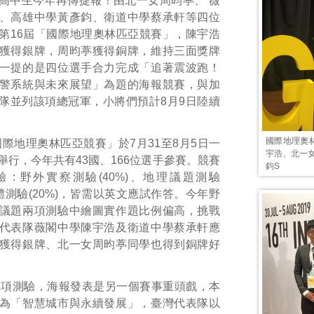
高中生今年再傳捷報！由北一女周昀葶、 薇
、高雄中學黃彥鈞、衛道中學蔡承軒等四位
第16屆「國際地理奧林匹亞競賽」，陳宇浩
獲得銀牌，周昀葶獲得銅牌，維持三面獎牌
一提的是四位選手合力完成「追著震波跑！
警系統與未來展望」為題的海報競賽，與加
隊並列該項總冠軍，小將們預計8月9日陸續
國際地理奧
國際地理奧林匹亞競賽」於7月31至8月5日一
宇浩、北一
舉行，今年共有43國、166位選手參賽。競賽
鈞S
 : 野外實察測驗(40%)、地理議題測驗
媒體測驗(20%)，皆需以英文應試作答。今年野
議題兩項測驗中繪圖實作題比例偏高，挑戰
代表隊薇閣中學陳宇浩及衛道中學蔡承軒應
獲得銀牌、北一女周昀葶同學也得到銅牌好
三項測驗，海報發表是另一個賽事重頭戲，本
為「智慧城市與永續發展」，臺灣代表隊以