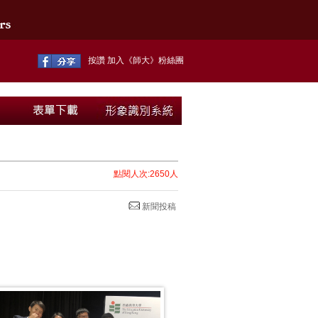
按讚 加入《師大》粉絲團
點閱人次:2650人
新聞投稿