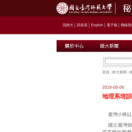
回師大
│
回首頁
│
English
│
電子報
│
聯絡我
首頁
›
師大新聞
›
2019-08-06
地理系培訓
臺灣小將以
國立臺灣