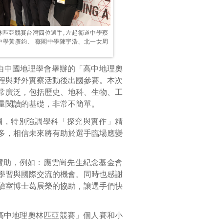
林匹亞競賽台灣四位選手, 左起衛道中學蔡
中學黃彥鈞、 薇閣中學陳宇浩、北一女周
是由中國地理學會舉辦的「高中地理奧
程與野外實察活動後出國參賽。本次
常廣泛，包括歷史、地科、生物、工
量閱讀的基礎，非常不簡單。
綱，特別強調學科「探究與實作」精
多，相信未來將有助於選手臨場應變
贊助，例如：應雲崗先生紀念基金會
學習與國際交流的機會。同時也感謝
驗室博士葛展榮的協助，讓選手們快
高中地理奧林匹亞競賽」個人賽和小