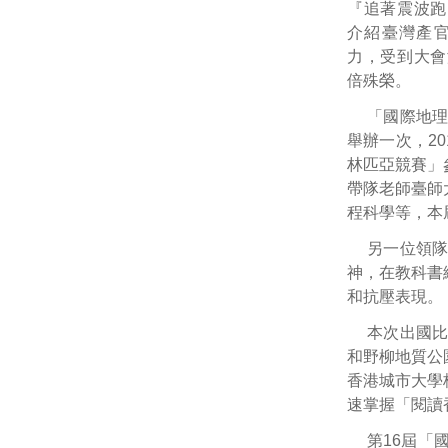
『追著震波跑
介紹臺灣產
力，受到大會
倍殊榮。
「國際地理
舉辦一次，2
林匹亞競賽」
帶隊老師臺師
程科學等，本
另一位領隊
神，在教科書
和抗壓表現。
本次出國
和野柳地質公
香港城市大學
速掌握「閱讀
第16屆「