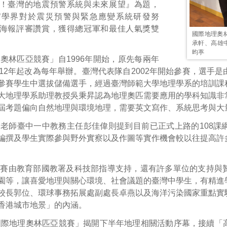
！臺灣的地震預警系統與未來展望』為題，
官學界對於震災預警與緊急應變系統研發努
海報評審讚賞，獲得總冠軍和最佳人氣獎雙
國際地理奧
承軒、高雄
昀葶
奧林匹亞競賽」自1996年開始，原先每兩年
012年起改為每年舉辦。臺灣代表隊自2002年開始參賽，選手
參賽學生中選拔儲備選手，經過臺灣師範大學地理學系的培訓課
大地理學系助理教授吳秉昇認為地理奧匹需要應用的學科知識非
屆考題偏向自然地理與環境地理，需要英文寫作、系統思考與大
老師臺中一中教務主任彭佳偉則提到目前已正式上路的108課
編撰及學生實際參與野外實察以及作圖等實作機會較以往提高許
比賽由教育部國教署及科技部指導支持，還有許多單位的支持與
園等，讓喜愛地理與關心環境、社會議題的臺灣中學生，有精進
校長郭位、環球事務拓展處副處長卓燕以及海洋污染國家重點實
香港城市地景」的內涵。
國際地理奧林匹亞競賽」揭開下半年地理相關活動序幕，接續「