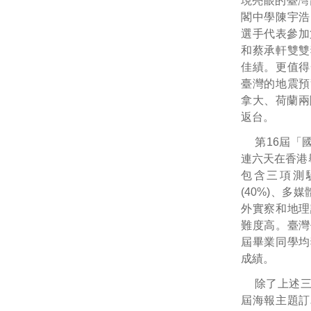
現亮眼的臺灣
閣中學陳宇浩
選手代表參加
和蔡承軒雙雙
佳績。更值得
臺灣的地震預
拿大、荷蘭兩
返台。
第16屆「
連六天在香港
包含三項測驗
(40%)、多
外實察和地理
難度高。臺灣
屆畢業同學均
成績。
除了上述
屆海報主題訂