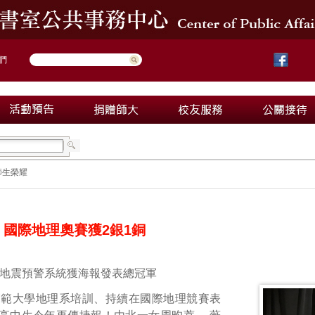
們
師生榮耀
 國際地理奧賽獲2銀1銅
地震預警系統獲海報發表總冠軍
師範大學地理系培訓、持續在國際地理競賽表