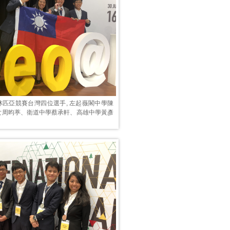
林匹亞競賽台灣四位選手, 左起薇閣中學陳
女周昀葶、衛道中學蔡承軒、高雄中學黃彥