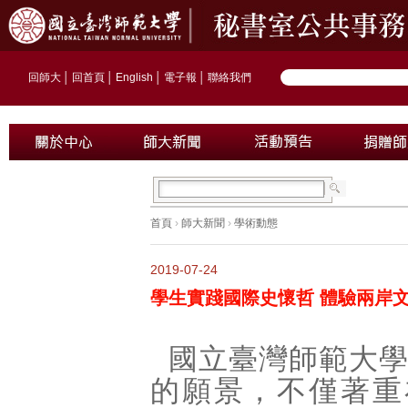
回師大
│
回首頁
│
English
│
電子報
│
聯絡我們
首頁
›
師大新聞
›
學術動態
2019-07-24
學生實踐國際史懷哲 體驗兩岸
國立臺灣師範大
的願景，不僅著重