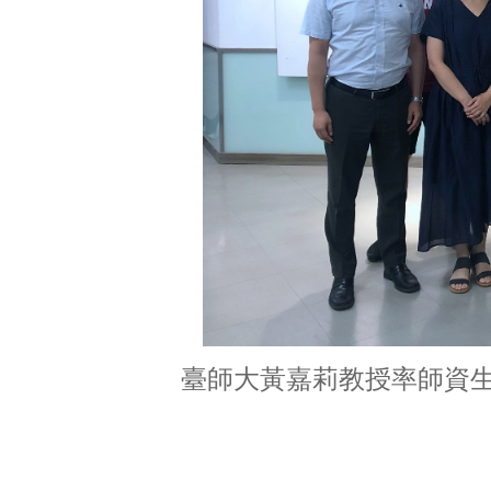
臺師大黃嘉莉教授率師資