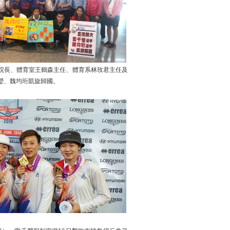
院長、體育室王鶴森主任、體育系林玫君主任及
瑩、魏均珩凱旋歸國。