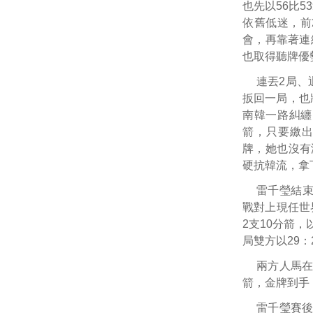
也先以56比
依舊低迷，前
會，再靠著連續
也取得聽牌優
連丟2局、
扳回一局，也
南韓一路糾纏
箭，只要繳出
牌，她也沒有
硬抗韓流，拿
雷千瑩結
戰對上現任世
2支10分箭，
局雙方以29：
兩方人馬在
箭，金牌到手
雷千瑩賽