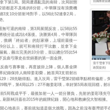
自國際射箭總會
53拿下第1局。開局遭遇亂流的南韓，次局狀態
2箭都是不及格的8分箭，中華隊沒有浪費機
3支10分箭射垮對手，以56比52連拿2局，
勢。
退無可退的南韓，第3局展開反攻，以58比55
將積分追成2比4落後。決勝第4局，中華隊與
，擔綱「終結者」的彭家楙，上場前最後一
9分以上，就可和南韓打平比數，並拿下金
漏氣，飆出完美的10分箭，並以總分55比54
下反曲弓隊史在世錦賽的第一面金牌。
雷千瑩拿下
束反曲弓賽事後，再度披掛上陣，個人賽金牌
政賢提供)
界紀錄保持人南韓姜彩榮，她首局3支箭射出
以29：28先馳得點。進入次局，雷千瑩第2箭瞄準點稍有偏差，失
29戰平，第4局以25：27不敵姜彩瑛，幸好第5局表現回穩，射出
前5局戰成平手，最後加射一人一箭分勝負，先射的姜彩瑛失守
，刷新林詩嘉在2015年的銀牌紀錄，開心地和教練倪大智相擁。
後開心地表示，賽前就知道是個大挑戰，因為之前沒有臺灣箭手