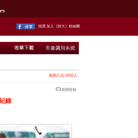
按讚 加入《師大》粉絲團
點閱人次:3050人
新聞投稿
紀錄