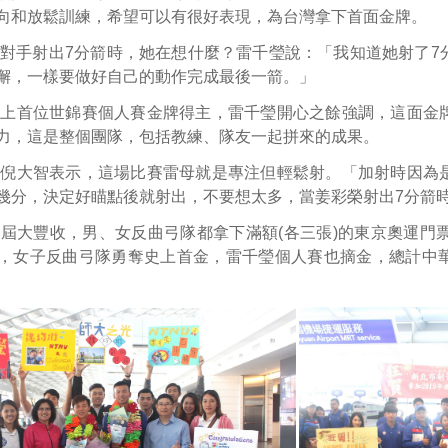
向和放鬆訓練，希望可以有很好表現，為台灣拿下首面金牌。
對手射出7分箭時，她在想什麼？雷千瑩說：「我知道她射了7
懈，一樣要做好自己的動作完成最後一箭。」
史上首位世錦賽個人賽金牌得主，雷千瑩開心之餘強調，這面金
力，這是整個團隊，包括教練、隊友一起拼來的成果。
練倪大智表示，這場比賽雷母就是專注但輕鬆射。「加射時因為
幾分，決定好瞄點後就射出，不要想太多，當姜彩榮射出7分箭
屆大豐收，男、女反曲弓隊都拿下滿額(各三張)的東京奧運門
，女子反曲弓隊勇奪史上首金，雷千瑩個人賽也摘金，總計中