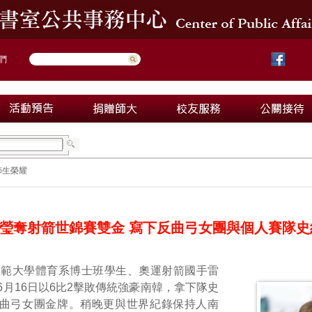
們
師生榮耀
瑩奪射箭世錦賽雙金 寫下反曲弓女團與個人賽隊史
師範大學體育系博士班學生、奧運射箭國手雷
6月16日以6比2擊敗傳統強豪南韓，拿下隊史
曲弓女團金牌。稍晚更與世界紀錄保持人南