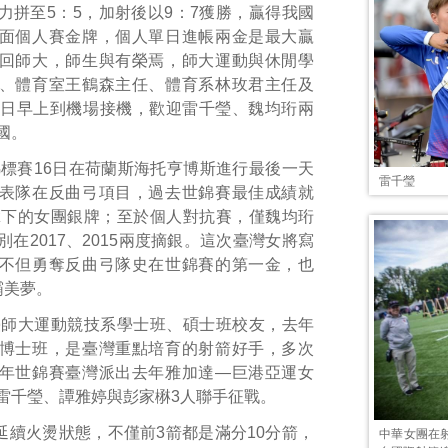
力拼至5：5，加射後以9：7獲勝，贏得我國
面個人賽金牌，個人單日進帳兩金是最大贏
回師大，師生與有榮焉，師大運動與休閒學
、體育室王鶴森主任、體育系林玫君主任及
8日早上到機場接機，歡迎雷千瑩、魏均珩兩
國。
標賽16日在荷蘭斯海托亨博斯進行最後一天
雷千瑩
表隊在反曲弓項目，過去世錦賽最佳成績就
所拿下的女團銀牌；至於個人對抗賽，僅魏均珩
在2017、2015兩度摘銀。這次臺灣女將寫
不但勇奪反曲弓隊史在世錦賽的第一金，也
霸美夢。
臺師大運動競技系學士班、碩士班校友，去年
博士班，是臺灣重點培育的射箭好手，多次
年世錦賽臺灣派出去年雅加達—巨港亞運女
雷千瑩、譚雅婷與彭家楙3人聯手征戰。
延續火燙狀態，不僅前3箭都是滿分10分箭，
中華女團在