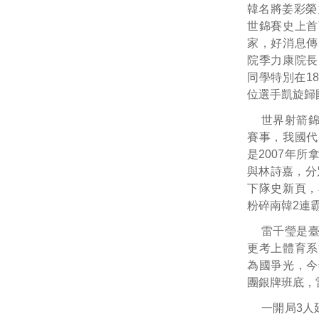
韓名將姜彩榮
世錦賽史上首
家，好消息傳
院季力康院長
同學特別在1
位選手凱旋歸
世界射箭錦
賽事，我國代
是2007年
與林詩嘉，分別
下隊史新頁，
粉碎南韓2連
雷千瑩是
更考上體育系
為國爭光，今
團銀牌班底，
一開局3人