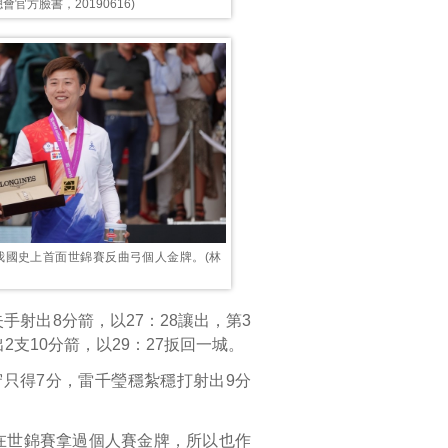
官方臉書，20190616)
我國史上首面世錦賽反曲弓個人金牌。(林
手射出8分箭，以27：28讓出，第3
2支10分箭，以29：27扳回一城。
只得7分，雷千瑩穩紮穩打射出9分
在世錦賽拿過個人賽金牌，所以也作