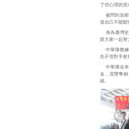
了些心理的意
被問到加射
道自己不能鬆
身為臺灣
跟大家一起努
中華隊教
先不管對手射
中華隊在本
金，混雙奪銅
績。