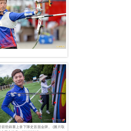
射箭世錦賽上拿下隊史首面金牌。 (圖片取