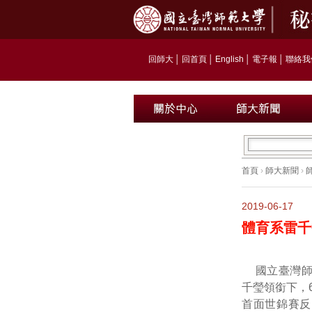
回師大
│
回首頁
│
English
│
電子報
│
聯絡我
首頁
›
師大新聞
›
2019-06-17
體育系雷千
國立臺灣
千瑩領銜下，
首面世錦賽反