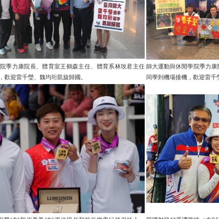
院季力康院長、體育室王鶴森主任、體育系林玫君主任
師大運動與休閒學院季力康
，歡迎雷千瑩、魏均珩凱旋歸國。
同學到機場接機，歡迎雷千