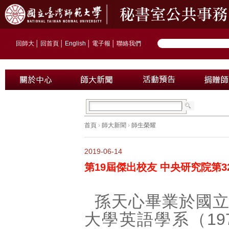
回師大
│
回首頁
│
English
│
電子報
│
聯絡我們
首頁
›
師大新聞
›
師生榮耀
2019-06-14
第19屆傑出校友 中央研究院第
孫天心畢業於國
大學英語學系（19