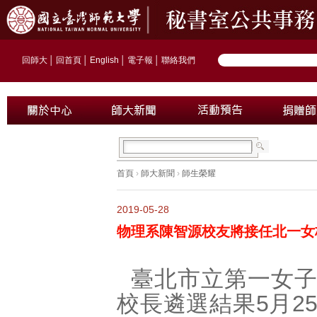
回師大
│
回首頁
│
English
│
電子報
│
聯絡我們
首頁
›
師大新聞
›
師生榮耀
2019-05-28
物理系陳智源校友將接任北一女
臺北市立第一女
校長遴選結果5月2