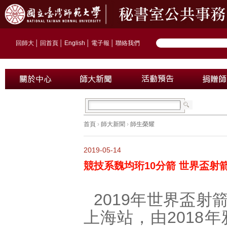
回師大
│
回首頁
│
English
│
電子報
│
聯絡我們
首頁
›
師大新聞
›
師生榮耀
2019-05-14
競技系魏均珩10分箭 世界盃射
2019年世界盃射
上海站，由2018年