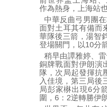
箭世界盃上海站、
作為熱身，上海站
中華反曲弓男團在
面對土耳其有備而
華隊後三箭，湯智
登場關門，以10分
稍早由譚雅婷、雷
銅牌戰面對伊朗演
隊，次局起發揮抗
入佳境，第三局後三
局彭家楙出現6分
圍，6：2逆轉勝伊