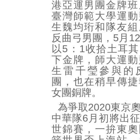
港亞運男團金牌班
臺灣師範大學運動
生魏均珩和隊友組
反曲弓男團，5月1
以5：1收拾土耳
下金牌，師大運動
生雷千瑩參與的
團，也在稍早傳捷
女團銅牌。
為爭取2020東京
中華隊6月初將出
世錦賽，一拚東奧