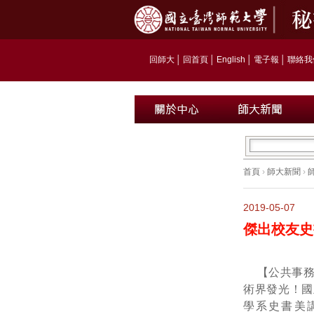
回師大
│
回首頁
│
English
│
電子報
│
聯絡我
首頁
›
師大新聞
›
2019-05-07
傑出校友史
【公共事
術界發光！國
學系史書美