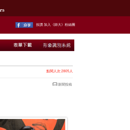
按讚 加入《師大》粉絲團
點閱人次:2805人
新聞投稿