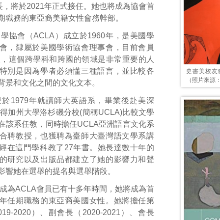
長，將於2021年正式接任。她也將成為協會首
期職務的東亞裔美籍女性會務幹部。
學協會（ACLA）成立於1960年，是美國學
會，隸屬於美國學術協會理事會，目前會員
0人，這個跨學科和跨國的領域是非常重要的人
特別是因為學者必須懂三種語言，並比較各
史書美校友
（照片來源：
背景和文化之間的文化文本。
於1979年就讀師大英語系，畢業後赴美深
取得加州大學洛杉磯分校(簡稱UCLA)比較文學
在該系任教，同時擔任UCLA亞洲語言文化系
合聘教授，也獲聘為臺師大臺灣語文學系講
經在這門學科教了27年書。她長達數十年的
的研究以及出版品都建立了她的影響力和聲
影響她在選舉的提名與選舉階段。
成為ACLA會員已有十多年時間，她將成為首
年任期職務的東亞裔美國女性。她將擔任第
9-2020）、副會長（2020-2021）、會長