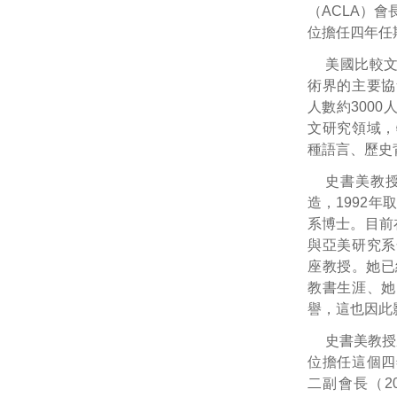
（ACLA）會
位擔任四年任
美國比較文
術界的主要協
人數約300
文研究領域，
種語言、歷史
史書美教授
造，1992年
系博士。目前
與亞美研究系
座教授。她已
教書生涯、她
譽，這也因此
史書美教授
位擔任這個四
二副會長（201