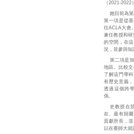
（2021-202
她目前為第
第一項是從基
往ACLA大
兼任教授和研
的空間，在這
況，並參與知
第二項是
地區。比較文
了解這門學科
有歷史意義，
透過這個跨
係。
史教授在
在、最有歸屬
貢獻所長，並
以在臺師大就