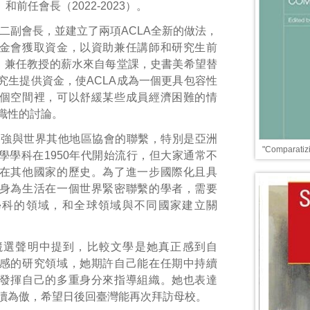
2）和前任會長（2022-2023）。
二副會長，並建立了兩項ACLA全新的做法，
金會獲取資金，以資助兼任講師和研究生前
會。兼任教授的薪水來自每堂課，史書美希望替
究生提供資金，使ACLA成為一個更具包容性
個空間裡，可以舒緩某些成員經濟困難的情
識性的討論。
加強與世界其他地區協會的聯繫，特別是亞洲
"Comparatiz
學學科在1950年代開始流行，但大家通常不
在其他國家的歷史。為了進一步國際化且具
身為生活在一個世界緊密聯繫的學者，需要
學科的領域，和全球領域與不同國家建立關
競選聲明中提到，比較文學是她真正感到自
感的研究領域，她期許自己能在任期中持續
發揮自己的多重身分來指導組織。她也表達
讀為傲，希望日後回臺灣能再次拜訪母校。