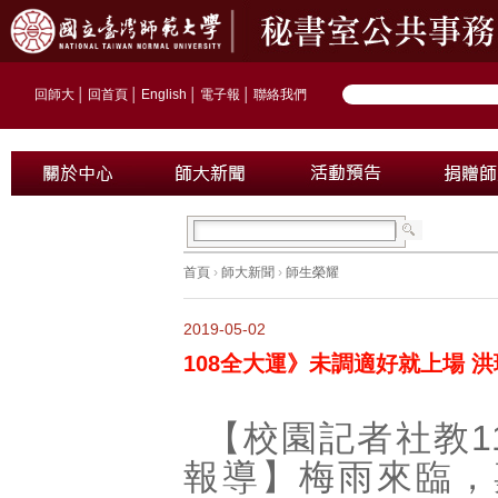
回師大
│
回首頁
│
English
│
電子報
│
聯絡我們
首頁
›
師大新聞
›
師生榮耀
2019-05-02
108全大運》未調適好就上場 
【校園記者社教1
報導】梅雨來臨，