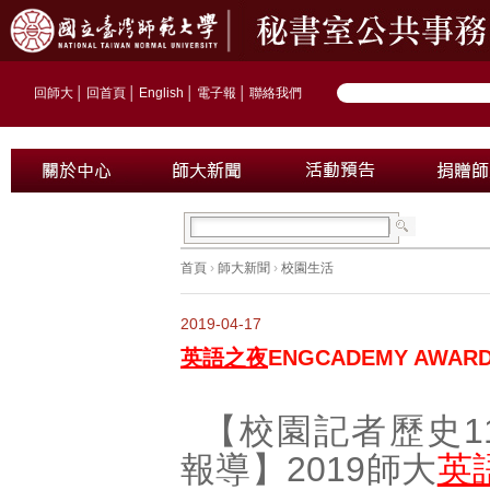
回師大
│
回首頁
│
English
│
電子報
│
聯絡我們
首頁
›
師大新聞
›
校園生活
2019-04-17
英語之夜
ENGCADEMY AWA
【校園記者歷史1
報導】2019師大
英